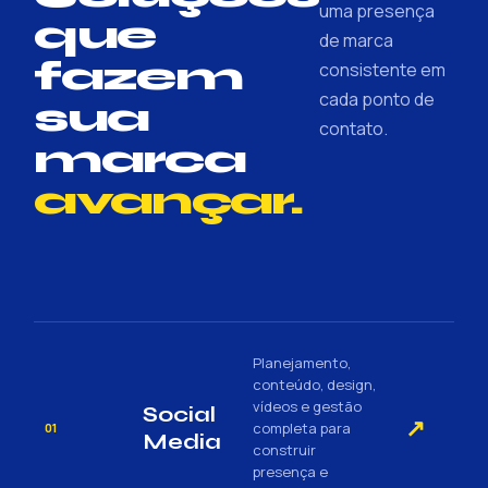
uma presença
que
de marca
fazem
consistente em
cada ponto de
sua
contato.
marca
avançar.
Planejamento,
conteúdo, design,
vídeos e gestão
Social
↗
completa para
01
Media
construir
presença e