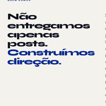
Não
entregamos
apenas
posts.
Construímos
direção.