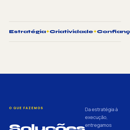
Estratégia
✦
Criatividade
✦
Confian
O QUE FAZEMOS
Da estratégia à
execução,
Soluções
entregamos