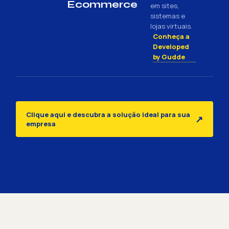
Ecommerce
em sites,
sistemas e
lojas virtuais.
Conheça a
Developed
by Gudde
Clique aqui e descubra a solução ideal para sua
↗
empresa