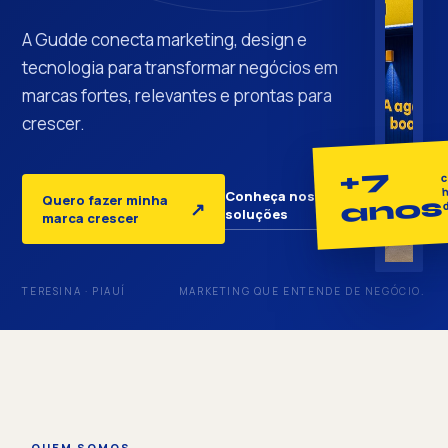
A Gudde conecta marketing, design e
tecnologia para transformar negócios em
marcas fortes, relevantes e prontas para
crescer.
+7
c
h
Conheça nossas
Quero fazer minha
anos
↓
↗
soluções
marca crescer
TERESINA · PIAUÍ
MARKETING QUE ENTENDE DE NEGÓCIO.
QUEM SOMOS