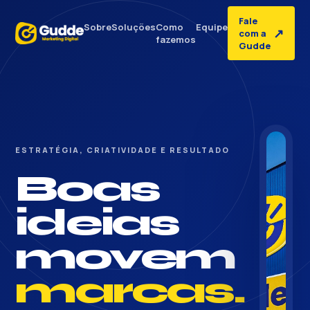
Fale
Sobre
Soluções
Como
Equipe
↗
com a
fazemos
Gudde
ESTRATÉGIA, CRIATIVIDADE E RESULTADO
Boas
ideias
movem
marcas.