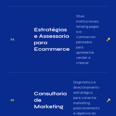
Sites
institucionais,
landing pages
Estratégias
e e-
e Assessoria
commerces
↗
04
para
pensados
para
Ecommerce
apresentar,
vender e
crescer.
Diagnóstico e
direcionamento
estratégico
Consultoria
para conectar
↗
de
05
marketing,
Marketing
posicionamento
e objetivos do