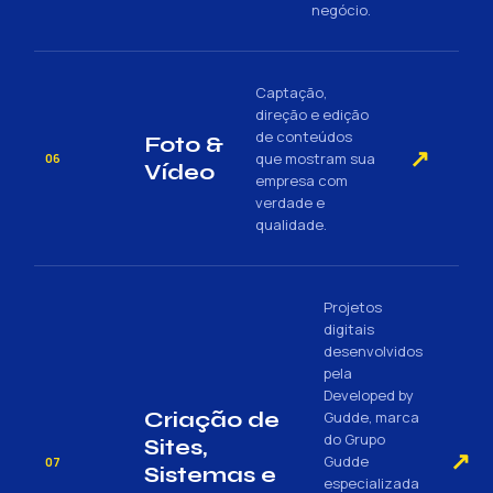
negócio.
Captação,
direção e edição
de conteúdos
Foto &
↗
que mostram sua
06
Vídeo
empresa com
verdade e
qualidade.
Projetos
digitais
desenvolvidos
pela
Developed by
Criação de
Gudde, marca
do Grupo
Sites,
↗
Gudde
07
Sistemas e
especializada