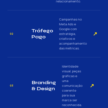
relacionamento.
Campanhas no
Meta Ads e
Google com
Tráfego
↗
estratégia,
02
Pago
criativos e
acompanhamento
das métricas.
Identidade
visual, peças
gráficas e
uma
Branding
↗
comunicação
03
& Design
coerente
para sua
marca ser
reconhecida.