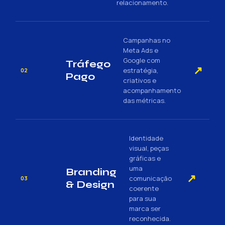
relacionamento.
Campanhas no
Meta Ads e
Google com
Tráfego
↗
estratégia,
02
Pago
criativos e
acompanhamento
das métricas.
Identidade
visual, peças
gráficas e
uma
Branding
↗
comunicação
03
& Design
coerente
para sua
marca ser
reconhecida.