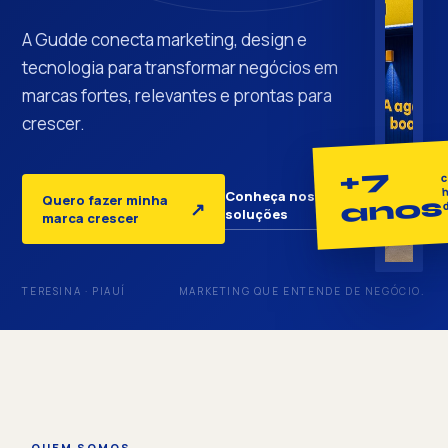
A Gudde conecta marketing, design e
tecnologia para transformar negócios em
marcas fortes, relevantes e prontas para
crescer.
+7
c
h
Conheça nossas
Quero fazer minha
anos
↓
↗
soluções
marca crescer
TERESINA · PIAUÍ
MARKETING QUE ENTENDE DE NEGÓCIO.
QUEM SOMOS