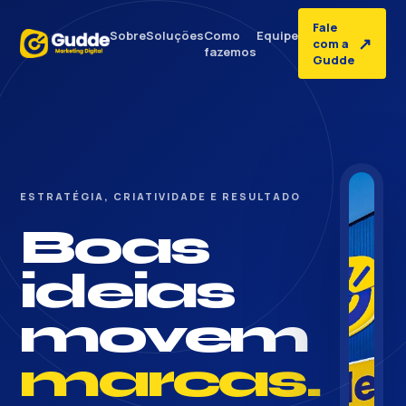
Fale
Sobre
Soluções
Como
Equipe
↗
com a
fazemos
Gudde
ESTRATÉGIA, CRIATIVIDADE E RESULTADO
Boas
ideias
movem
marcas.