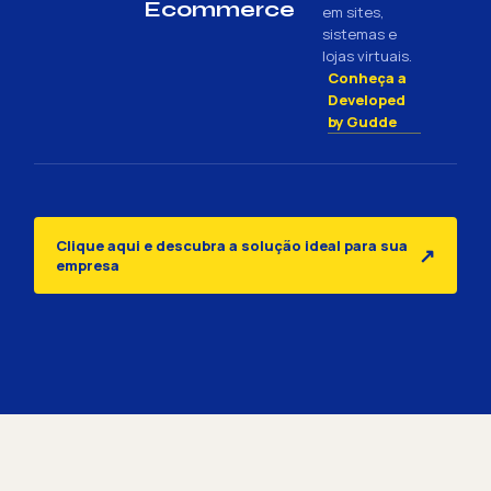
Ecommerce
em sites,
sistemas e
lojas virtuais.
Conheça a
Developed
by Gudde
Clique aqui e descubra a solução ideal para sua
↗
empresa