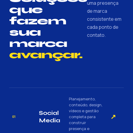
uma presença
que
de marca
fazem
consistente em
cada ponto de
sua
contato.
marca
avançar.
Planejamento,
conteúdo, design,
vídeos e gestão
Social
↗
completa para
01
Media
construir
presença e