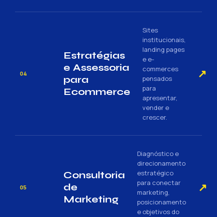
Sites
institucionais,
landing pages
Estratégias
e e-
e Assessoria
commerces
↗
04
para
pensados
para
Ecommerce
apresentar,
vender e
crescer.
Diagnóstico e
direcionamento
estratégico
Consultoria
para conectar
↗
de
05
marketing,
Marketing
posicionamento
e objetivos do