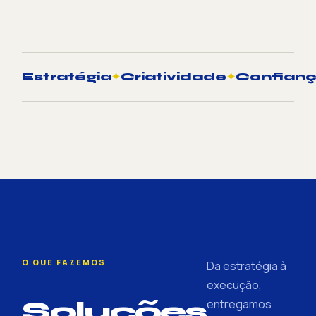
Estratégia
✦
Criatividade
✦
Confian
O QUE FAZEMOS
Da estratégia à
execução,
Soluções
entregamos