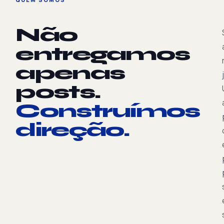
Não
entregamos
apenas
posts.
Construímos
direção.