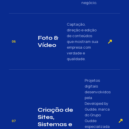
negócio.
Captação,
direção e edição
de conteúdos
Foto &
↗
que mostram sua
06
Vídeo
empresa com
verdade e
qualidade.
Projetos
digitais
desenvolvidos
pela
Developed by
Criação de
Gudde, marca
do Grupo
Sites,
↗
Gudde
07
Sistemas e
especializada