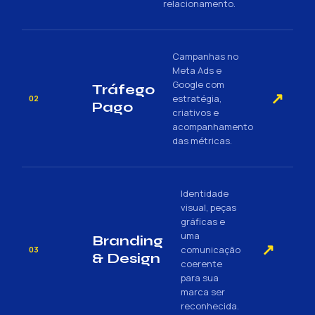
relacionamento.
Campanhas no
Meta Ads e
Google com
Tráfego
↗
estratégia,
02
Pago
criativos e
acompanhamento
das métricas.
Identidade
visual, peças
gráficas e
uma
Branding
↗
comunicação
03
& Design
coerente
para sua
marca ser
reconhecida.