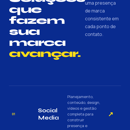
uma presença
que
de marca
fazem
consistente em
cada ponto de
sua
contato.
marca
avançar.
Planejamento,
conteúdo, design,
vídeos e gestão
Social
↗
completa para
01
Media
construir
presença e