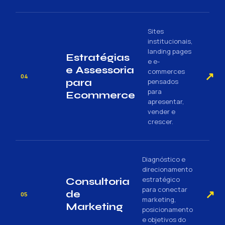
Sites
institucionais,
landing pages
Estratégias
e e-
e Assessoria
commerces
↗
04
para
pensados
para
Ecommerce
apresentar,
vender e
crescer.
Diagnóstico e
direcionamento
estratégico
Consultoria
para conectar
↗
de
05
marketing,
Marketing
posicionamento
e objetivos do