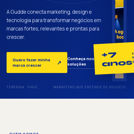
A Gudde conecta marketing, design e
tecnologia para transformar negócios em
marcas fortes, relevantes e prontas para
crescer.
+7
c
h
Conheça nossas
Quero fazer minha
anos
↓
↗
soluções
marca crescer
TERESINA · PIAUÍ
MARKETING QUE ENTENDE DE NEGÓCIO.
QUEM SOMOS