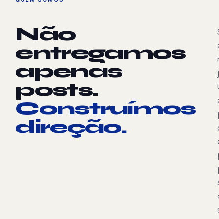
Não
entregamos
apenas
posts.
Construímos
direção.