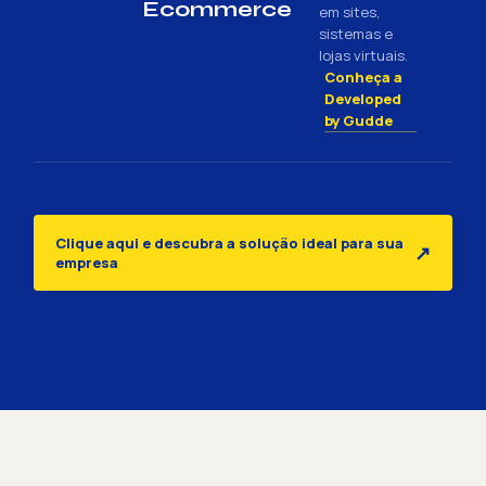
Ecommerce
em sites,
sistemas e
lojas virtuais.
Conheça a
Developed
by Gudde
Clique aqui e descubra a solução ideal para sua
↗
empresa