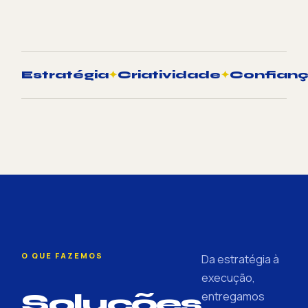
Estratégia
✦
Criatividade
✦
Confian
O QUE FAZEMOS
Da estratégia à
execução,
Soluções
entregamos