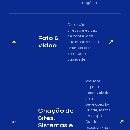
negócio.
Captação,
direção e edição
de conteúdos
Foto &
↗
que mostram sua
06
Vídeo
empresa com
verdade e
qualidade.
Projetos
digitais
desenvolvidos
pela
Developed by
Criação de
Gudde, marca
do Grupo
Sites,
↗
Gudde
07
Sistemas e
especializada