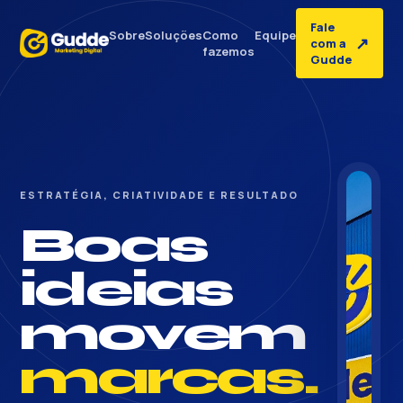
Fale
Sobre
Soluções
Como
Equipe
↗
com a
fazemos
Gudde
ESTRATÉGIA, CRIATIVIDADE E RESULTADO
Boas
ideias
movem
marcas.