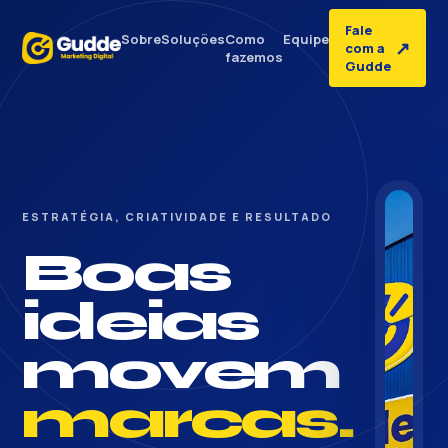
Fale
Sobre
Soluções
Como
Equipe
↗
com a
fazemos
Gudde
ESTRATÉGIA, CRIATIVIDADE E RESULTADO
Boas
ideias
movem
marcas.