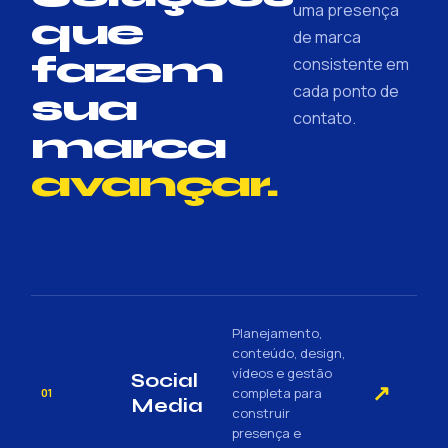
uma presença
que
de marca
fazem
consistente em
cada ponto de
sua
contato.
marca
avançar.
Planejamento,
conteúdo, design,
vídeos e gestão
Social
↗
completa para
01
Media
construir
presença e