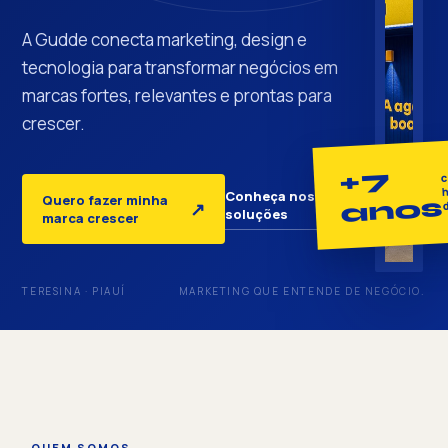
A Gudde conecta marketing, design e
tecnologia para transformar negócios em
marcas fortes, relevantes e prontas para
crescer.
+7
c
h
Conheça nossas
Quero fazer minha
anos
↓
↗
soluções
marca crescer
TERESINA · PIAUÍ
MARKETING QUE ENTENDE DE NEGÓCIO.
QUEM SOMOS