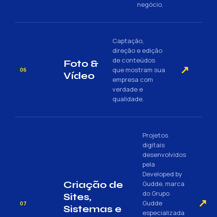
negócio.
Captação,
direção e edição
de conteúdos
Foto &
↗
que mostram sua
06
Vídeo
empresa com
verdade e
qualidade.
Projetos
digitais
desenvolvidos
pela
Developed by
Criação de
Gudde, marca
do Grupo
Sites,
↗
Gudde
07
Sistemas e
especializada