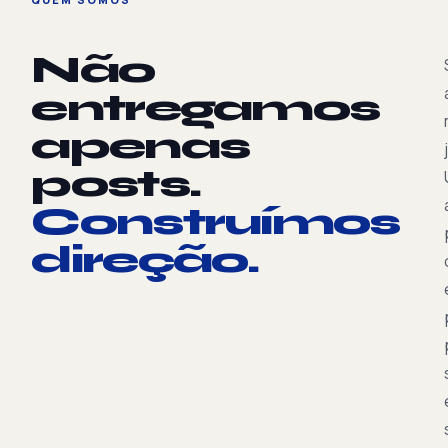
Não
entregamos
apenas
posts.
Construímos
direção.