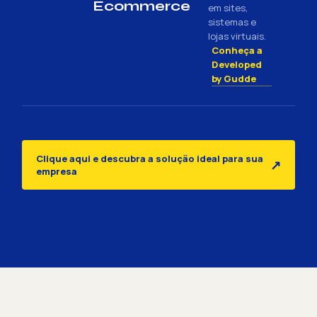
Ecommerce
em sites,
sistemas e
lojas virtuais.
Conheça a
Developed
by Gudde
Clique aqui e descubra a solução ideal para sua
↗
empresa