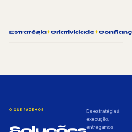
Estratégia
✦
Criatividade
✦
Confian
O QUE FAZEMOS
Da estratégia à
execução,
Soluções
entregamos