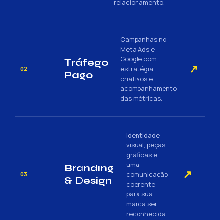
relacionamento.
Campanhas no
Meta Ads e
Google com
Tráfego
↗
estratégia,
02
Pago
criativos e
acompanhamento
das métricas.
Identidade
visual, peças
gráficas e
uma
Branding
↗
comunicação
03
& Design
coerente
para sua
marca ser
reconhecida.