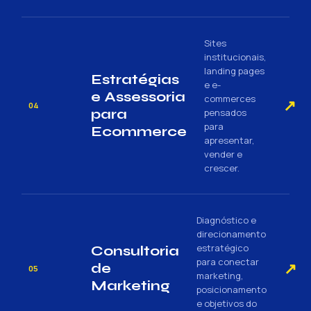
Sites
institucionais,
landing pages
Estratégias
e e-
e Assessoria
commerces
↗
04
para
pensados
para
Ecommerce
apresentar,
vender e
crescer.
Diagnóstico e
direcionamento
estratégico
Consultoria
para conectar
↗
de
05
marketing,
Marketing
posicionamento
e objetivos do