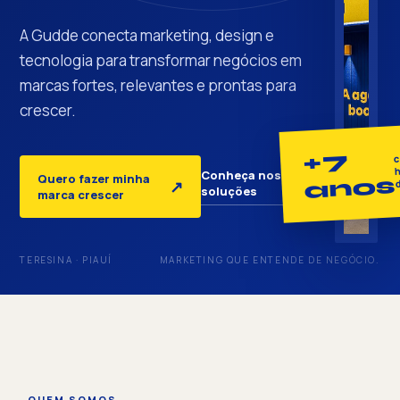
A Gudde conecta marketing, design e
tecnologia para transformar negócios em
marcas fortes, relevantes e prontas para
crescer.
+7
c
h
Conheça nossas
Quero fazer minha
anos
↓
↗
soluções
marca crescer
TERESINA · PIAUÍ
MARKETING QUE ENTENDE DE NEGÓCIO.
QUEM SOMOS