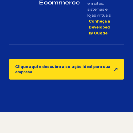
Ecommerce
em sites,
sistemas e
lojas virtuais.
Conheça a
Developed
by Gudde
Clique aqui e descubra a solução ideal para sua
↗
empresa