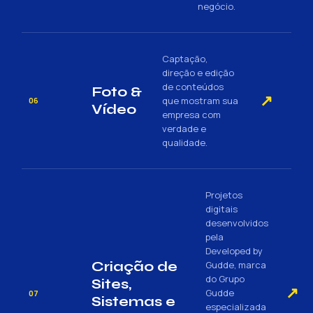
negócio.
Captação,
direção e edição
de conteúdos
Foto &
↗
que mostram sua
06
Vídeo
empresa com
verdade e
qualidade.
Projetos
digitais
desenvolvidos
pela
Developed by
Criação de
Gudde, marca
do Grupo
Sites,
↗
Gudde
07
Sistemas e
especializada