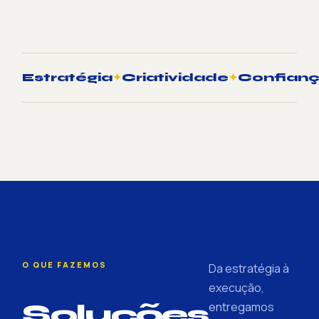
Estratégia
✦
Criatividade
✦
Confian
O QUE FAZEMOS
Da estratégia à
execução,
Soluções
entregamos