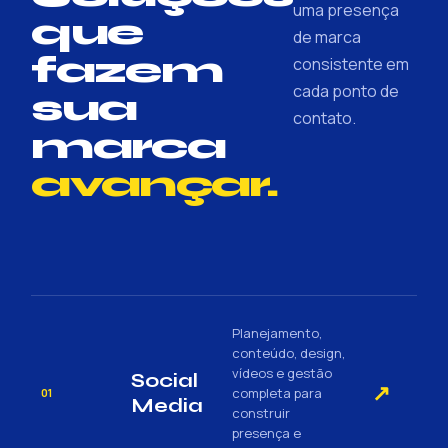
uma presença
que
de marca
fazem
consistente em
cada ponto de
sua
contato.
marca
avançar.
Planejamento,
conteúdo, design,
vídeos e gestão
Social
↗
completa para
01
Media
construir
presença e