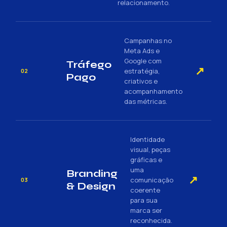
relacionamento.
Campanhas no
Meta Ads e
Google com
Tráfego
↗
estratégia,
02
Pago
criativos e
acompanhamento
das métricas.
Identidade
visual, peças
gráficas e
uma
Branding
↗
comunicação
03
& Design
coerente
para sua
marca ser
reconhecida.