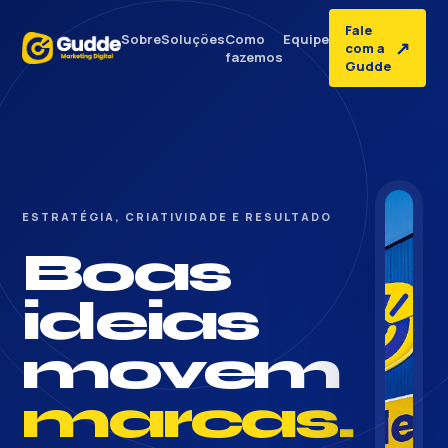
Fale
Sobre
Soluções
Como
Equipe
↗
com a
fazemos
Gudde
ESTRATÉGIA, CRIATIVIDADE E RESULTADO
Boas
ideias
movem
marcas.