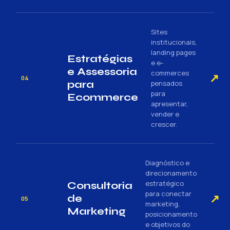
Sites
institucionais,
landing pages
Estratégias
e e-
e Assessoria
commerces
↗
04
para
pensados
para
Ecommerce
apresentar,
vender e
crescer.
Diagnóstico e
direcionamento
estratégico
Consultoria
para conectar
↗
de
05
marketing,
Marketing
posicionamento
e objetivos do