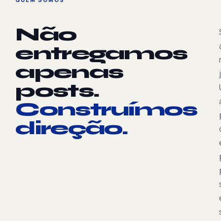
Não
entregamos
apenas
posts.
Construímos
direção.