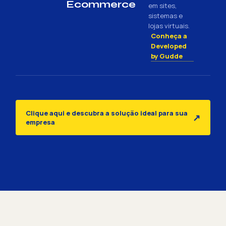
Ecommerce
em sites,
sistemas e
lojas virtuais.
Conheça a
Developed
by Gudde
Clique aqui e descubra a solução ideal para sua
↗
empresa