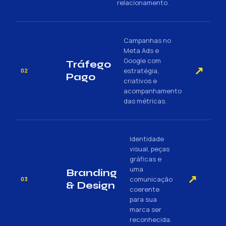
relacionamento.
Campanhas no
Meta Ads e
Google com
Tráfego
↗
estratégia,
02
Pago
criativos e
acompanhamento
das métricas.
Identidade
visual, peças
gráficas e
uma
Branding
↗
comunicação
03
& Design
coerente
para sua
marca ser
reconhecida.