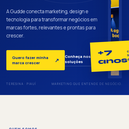
A Gudde conecta marketing, design e
tecnologia para transformar negócios em
marcas fortes, relevantes e prontas para
crescer.
+7
c
h
Conheça nossas
Quero fazer minha
anos
↓
↗
soluções
marca crescer
TERESINA · PIAUÍ
MARKETING QUE ENTENDE DE NEGÓCIO.
QUEM SOMOS