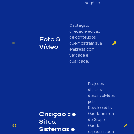
negócio.
Captação,
direção e edição
de conteúdos
Foto &
↗
que mostram sua
06
Vídeo
empresa com
verdade e
qualidade.
Projetos
digitais
desenvolvidos
pela
Developed by
Criação de
Gudde, marca
do Grupo
Sites,
↗
Gudde
07
Sistemas e
especializada