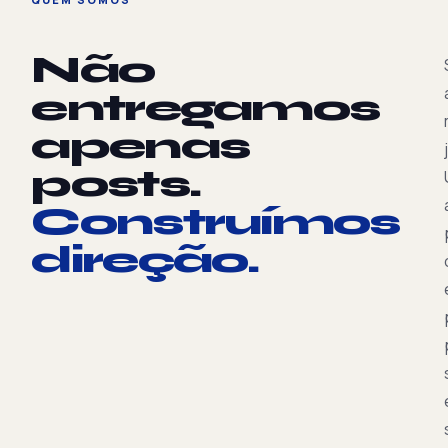
Não
entregamos
apenas
posts.
Construímos
direção.