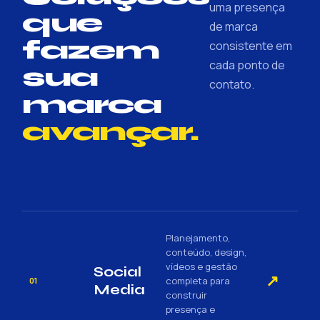
uma presença
que
de marca
fazem
consistente em
cada ponto de
sua
contato.
marca
avançar.
Planejamento,
conteúdo, design,
vídeos e gestão
Social
↗
completa para
01
Media
construir
presença e