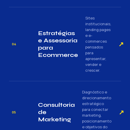
Sites
institucionais,
landing pages
Estratégias
e e-
e Assessoria
commerces
↗
04
para
pensados
para
Ecommerce
apresentar,
vender e
crescer.
Diagnóstico e
direcionamento
estratégico
Consultoria
para conectar
↗
de
05
marketing,
Marketing
posicionamento
e objetivos do