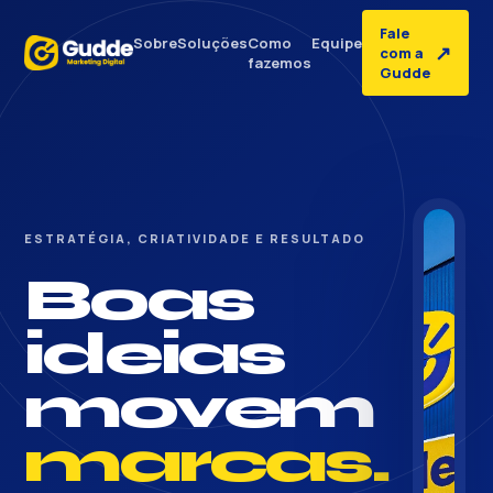
Fale
Sobre
Soluções
Como
Equipe
↗
com a
fazemos
Gudde
ESTRATÉGIA, CRIATIVIDADE E RESULTADO
Boas
ideias
movem
marcas.