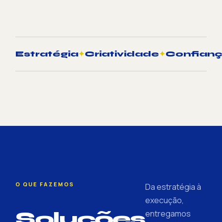
Estratégia
✦
Criatividade
✦
Confian
O QUE FAZEMOS
Da estratégia à
execução,
Soluções
entregamos