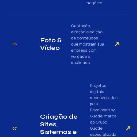
negócio.
Captação,
direção e edição
de conteúdos
Foto &
↗
que mostram sua
06
Vídeo
empresa com
verdade e
qualidade.
Projetos
digitais
desenvolvidos
pela
Developed by
Criação de
Gudde, marca
do Grupo
Sites,
↗
Gudde
07
Sistemas e
especializada