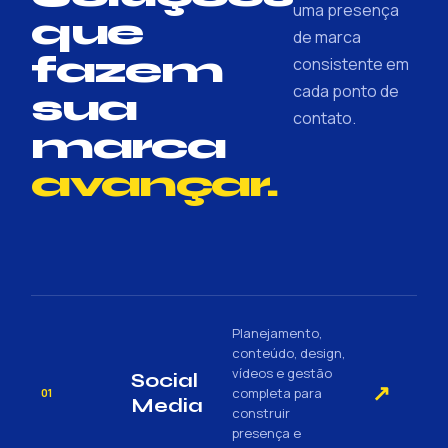
uma presença
que
de marca
fazem
consistente em
cada ponto de
sua
contato.
marca
avançar.
Planejamento,
conteúdo, design,
vídeos e gestão
Social
↗
completa para
01
Media
construir
presença e