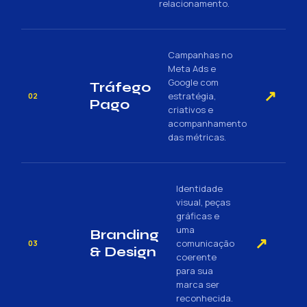
relacionamento.
Campanhas no
Meta Ads e
Google com
Tráfego
↗
estratégia,
02
Pago
criativos e
acompanhamento
das métricas.
Identidade
visual, peças
gráficas e
uma
Branding
↗
comunicação
03
& Design
coerente
para sua
marca ser
reconhecida.