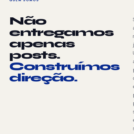
Não
entregamos
apenas
posts.
Construímos
direção.