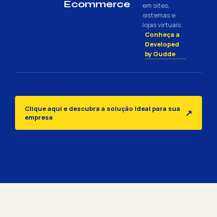
Ecommerce
em sites,
sistemas e
lojas virtuais.
Conheça a
Developed
by Gudde
Clique aqui e descubra a solução ideal para sua
↗
empresa