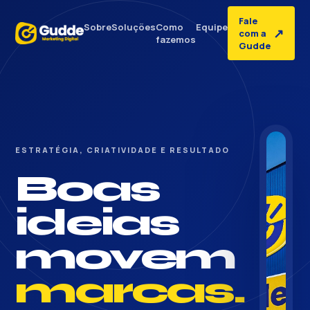
Fale
Sobre
Soluções
Como
Equipe
↗
com a
fazemos
Gudde
ESTRATÉGIA, CRIATIVIDADE E RESULTADO
Boas
ideias
movem
marcas.