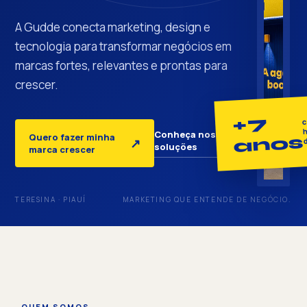
A Gudde conecta marketing, design e
tecnologia para transformar negócios em
marcas fortes, relevantes e prontas para
crescer.
+7
c
h
Conheça nossas
Quero fazer minha
anos
↓
↗
soluções
marca crescer
TERESINA · PIAUÍ
MARKETING QUE ENTENDE DE NEGÓCIO.
QUEM SOMOS