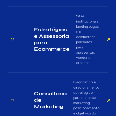
Sites
institucionais,
landing pages
Estratégias
e e-
e Assessoria
commerces
↗
04
para
pensados
para
Ecommerce
apresentar,
vender e
crescer.
Diagnóstico e
direcionamento
estratégico
Consultoria
para conectar
↗
de
05
marketing,
Marketing
posicionamento
e objetivos do