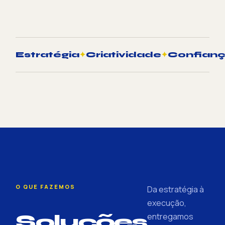
Estratégia
✦
Criatividade
✦
Confian
O QUE FAZEMOS
Da estratégia à
execução,
Soluções
entregamos