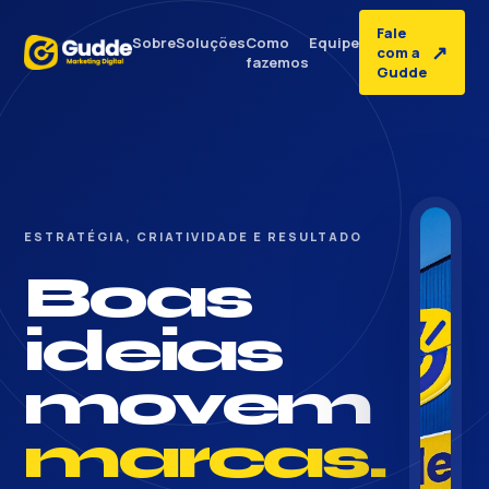
Fale
Sobre
Soluções
Como
Equipe
↗
com a
fazemos
Gudde
ESTRATÉGIA, CRIATIVIDADE E RESULTADO
Boas
ideias
movem
marcas.