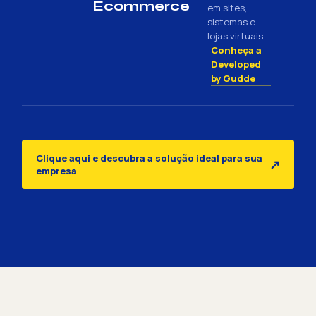
Ecommerce
em sites,
sistemas e
lojas virtuais.
Conheça a
Developed
by Gudde
Clique aqui e descubra a solução ideal para sua
↗
empresa