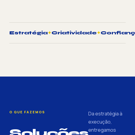
Estratégia
✦
Criatividade
✦
Confian
O QUE FAZEMOS
Da estratégia à
execução,
Soluções
entregamos