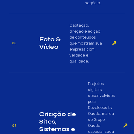
negócio.
Captação,
direção e edição
de conteúdos
Foto &
↗
que mostram sua
06
Vídeo
empresa com
verdade e
qualidade.
Projetos
digitais
desenvolvidos
pela
Developed by
Criação de
Gudde, marca
do Grupo
Sites,
↗
Gudde
07
Sistemas e
especializada