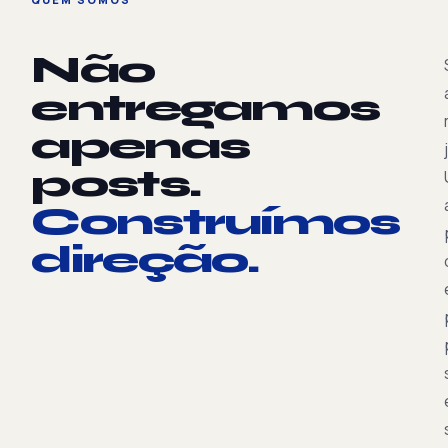
Não
entregamos
apenas
posts.
Construímos
direção.