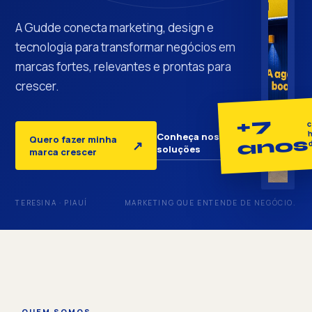
A Gudde conecta marketing, design e
tecnologia para transformar negócios em
marcas fortes, relevantes e prontas para
crescer.
+7
c
h
Conheça nossas
Quero fazer minha
anos
↓
↗
soluções
marca crescer
TERESINA · PIAUÍ
MARKETING QUE ENTENDE DE NEGÓCIO.
QUEM SOMOS