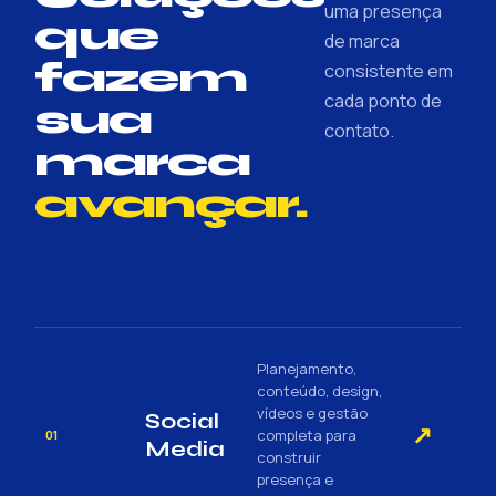
uma presença
que
de marca
fazem
consistente em
cada ponto de
sua
contato.
marca
avançar.
Planejamento,
conteúdo, design,
vídeos e gestão
Social
↗
completa para
01
Media
construir
presença e