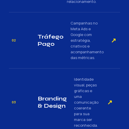
relacionamento.
Campanhas no
Meta Ads e
Google com
Tráfego
↗
estratégia,
02
Pago
criativos e
acompanhamento
das métricas.
Identidade
visual, peças
gráficas e
uma
Branding
↗
comunicação
03
& Design
coerente
para sua
marca ser
reconhecida.