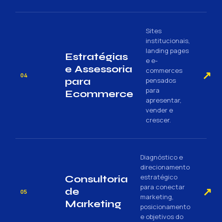
Sites
institucionais,
landing pages
Estratégias
e e-
e Assessoria
commerces
↗
04
para
pensados
para
Ecommerce
apresentar,
vender e
crescer.
Diagnóstico e
direcionamento
estratégico
Consultoria
para conectar
↗
de
05
marketing,
Marketing
posicionamento
e objetivos do