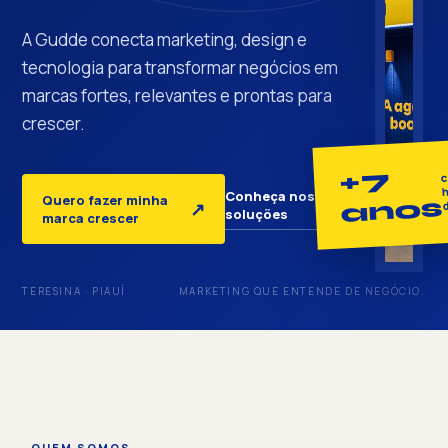
A Gudde conecta marketing, design e
tecnologia para transformar negócios em
marcas fortes, relevantes e prontas para
crescer.
+7
c
h
Conheça nossas
Quero fazer minha
anos
↓
↗
soluções
marca crescer
TERESINA · PIAUÍ
MARKETING QUE ENTENDE DE NEGÓCIO.
QUEM SOMOS