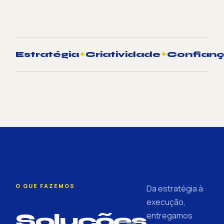
Estratégia
✦
Criatividade
✦
Confian
O QUE FAZEMOS
Da estratégia à
execução,
Soluções
entregamos