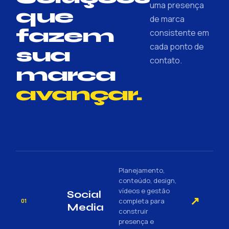
uma presença
que
de marca
fazem
consistente em
cada ponto de
sua
contato.
marca
avançar.
Planejamento,
conteúdo, design,
vídeos e gestão
Social
↗
completa para
01
Media
construir
presença e