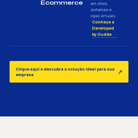
Ecommerce
em sites,
sistemas e
lojas virtuais.
Conheça a
Developed
by Gudde
Clique aqui e descubra a solução ideal para sua
↗
empresa