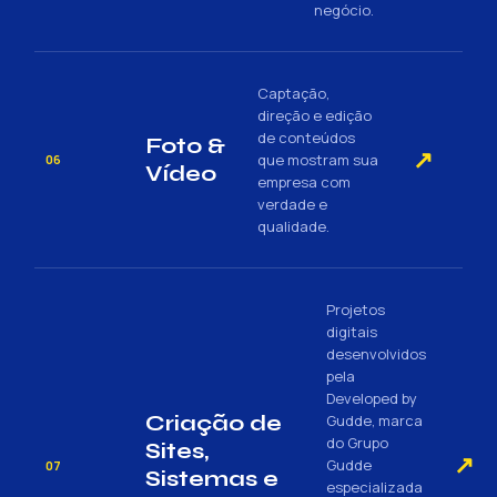
negócio.
Captação,
direção e edição
de conteúdos
Foto &
↗
que mostram sua
06
Vídeo
empresa com
verdade e
qualidade.
Projetos
digitais
desenvolvidos
pela
Developed by
Criação de
Gudde, marca
do Grupo
Sites,
↗
Gudde
07
Sistemas e
especializada