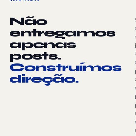
Não
entregamos
apenas
posts.
Construímos
direção.