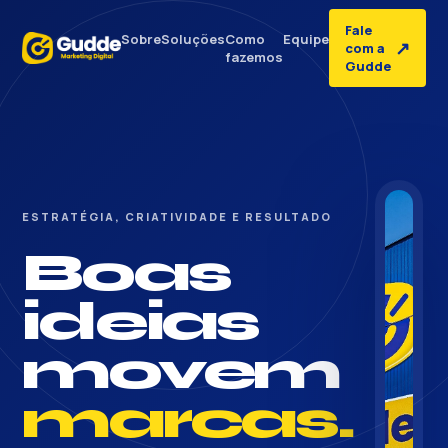
Fale
Sobre
Soluções
Como
Equipe
↗
com a
fazemos
Gudde
ESTRATÉGIA, CRIATIVIDADE E RESULTADO
Boas
ideias
movem
marcas.