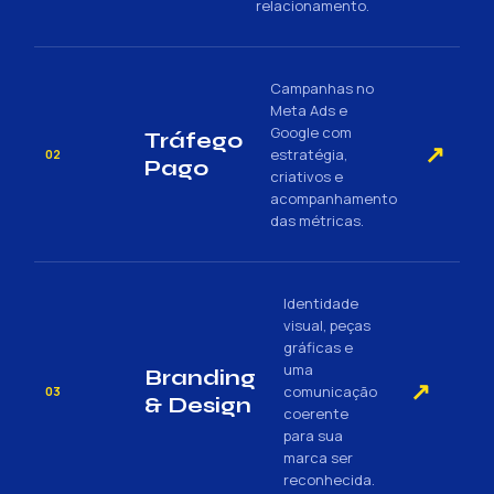
relacionamento.
Campanhas no
Meta Ads e
Google com
Tráfego
↗
estratégia,
02
Pago
criativos e
acompanhamento
das métricas.
Identidade
visual, peças
gráficas e
uma
Branding
↗
comunicação
03
& Design
coerente
para sua
marca ser
reconhecida.