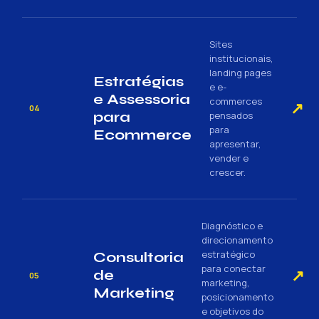
Sites
institucionais,
landing pages
Estratégias
e e-
e Assessoria
commerces
↗
04
para
pensados
para
Ecommerce
apresentar,
vender e
crescer.
Diagnóstico e
direcionamento
estratégico
Consultoria
para conectar
↗
de
05
marketing,
Marketing
posicionamento
e objetivos do