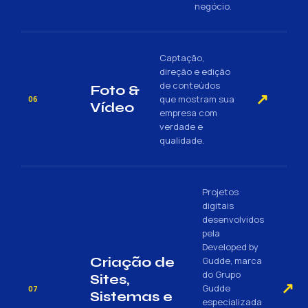
negócio.
Captação,
direção e edição
de conteúdos
Foto &
↗
que mostram sua
06
Vídeo
empresa com
verdade e
qualidade.
Projetos
digitais
desenvolvidos
pela
Developed by
Criação de
Gudde, marca
do Grupo
Sites,
↗
Gudde
07
Sistemas e
especializada