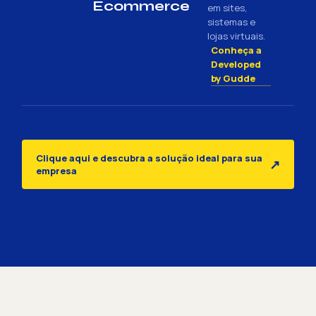
Ecommerce
em sites,
sistemas e
lojas virtuais.
Conheça a
Developed
by Gudde
Clique aqui e descubra a solução ideal para sua
↗
empresa