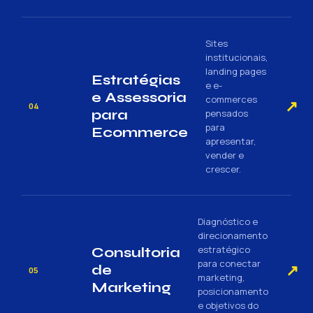
Sites
institucionais,
landing pages
Estratégias
e e-
e Assessoria
commerces
↗
04
para
pensados
para
Ecommerce
apresentar,
vender e
crescer.
Diagnóstico e
direcionamento
estratégico
Consultoria
para conectar
↗
de
05
marketing,
Marketing
posicionamento
e objetivos do