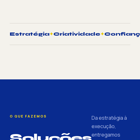
Estratégia
✦
Criatividade
✦
Confian
O QUE FAZEMOS
Da estratégia à
execução,
Soluções
entregamos