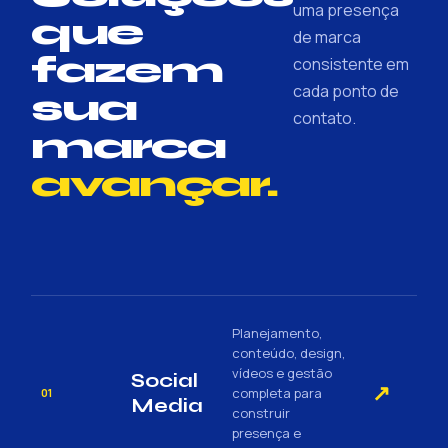
uma presença
que
de marca
fazem
consistente em
cada ponto de
sua
contato.
marca
avançar.
Planejamento,
conteúdo, design,
vídeos e gestão
Social
↗
completa para
01
Media
construir
presença e