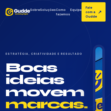
Fale
Sobre
Soluções
Como
Equipe
↗
com a
fazemos
Gudde
ESTRATÉGIA, CRIATIVIDADE E RESULTADO
Boas
ideias
movem
marcas.