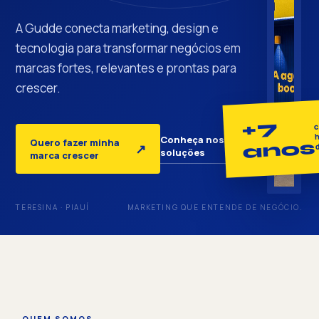
A Gudde conecta marketing, design e
tecnologia para transformar negócios em
marcas fortes, relevantes e prontas para
crescer.
+7
c
h
Conheça nossas
Quero fazer minha
anos
↓
↗
soluções
marca crescer
TERESINA · PIAUÍ
MARKETING QUE ENTENDE DE NEGÓCIO.
QUEM SOMOS