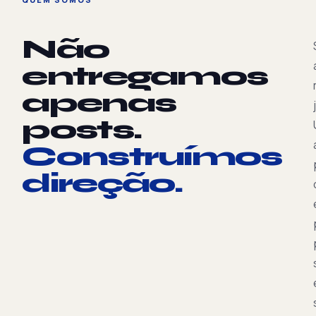
Não
entregamos
apenas
posts.
Construímos
direção.