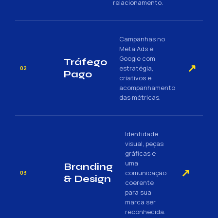
relacionamento.
Campanhas no
Meta Ads e
Google com
Tráfego
↗
estratégia,
02
Pago
criativos e
acompanhamento
das métricas.
Identidade
visual, peças
gráficas e
uma
Branding
↗
comunicação
03
& Design
coerente
para sua
marca ser
reconhecida.