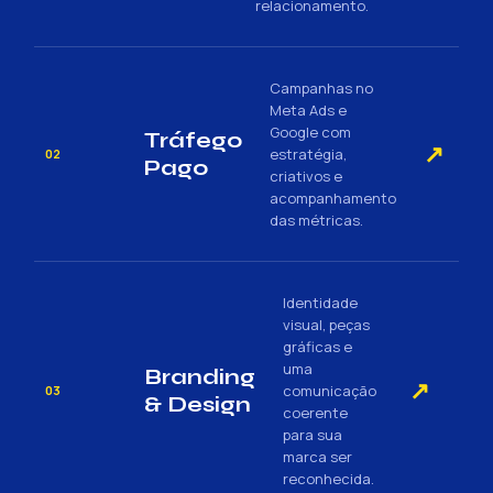
relacionamento.
Campanhas no
Meta Ads e
Google com
Tráfego
↗
estratégia,
02
Pago
criativos e
acompanhamento
das métricas.
Identidade
visual, peças
gráficas e
uma
Branding
↗
comunicação
03
& Design
coerente
para sua
marca ser
reconhecida.