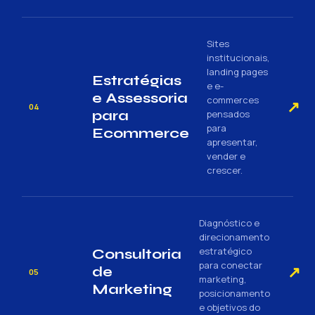
Sites
institucionais,
landing pages
Estratégias
e e-
e Assessoria
commerces
↗
04
para
pensados
para
Ecommerce
apresentar,
vender e
crescer.
Diagnóstico e
direcionamento
estratégico
Consultoria
para conectar
↗
de
05
marketing,
Marketing
posicionamento
e objetivos do