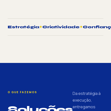
Estratégia
✦
Criatividade
✦
Confian
O QUE FAZEMOS
Da estratégia à
execução,
Soluções
entregamos