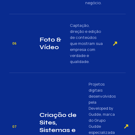
negócio.
Captação,
direção e edição
de conteúdos
Foto &
↗
que mostram sua
06
Vídeo
empresa com
verdade e
qualidade.
Projetos
digitais
desenvolvidos
pela
Developed by
Criação de
Gudde, marca
do Grupo
Sites,
↗
Gudde
07
Sistemas e
especializada