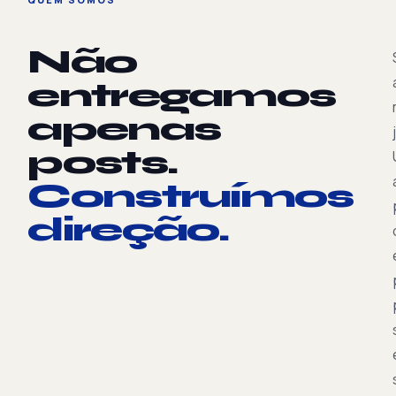
Não
entregamos
apenas
posts.
Construímos
direção.