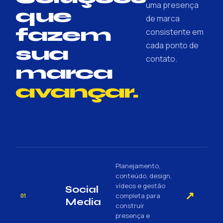
uma presença
que
de marca
fazem
consistente em
cada ponto de
sua
contato.
marca
avançar.
Planejamento,
conteúdo, design,
vídeos e gestão
Social
↗
completa para
01
Media
construir
presença e