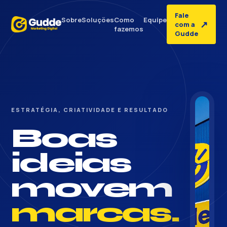
Fale
Sobre
Soluções
Como
Equipe
↗
com a
fazemos
Gudde
ESTRATÉGIA, CRIATIVIDADE E RESULTADO
Boas
ideias
movem
marcas.