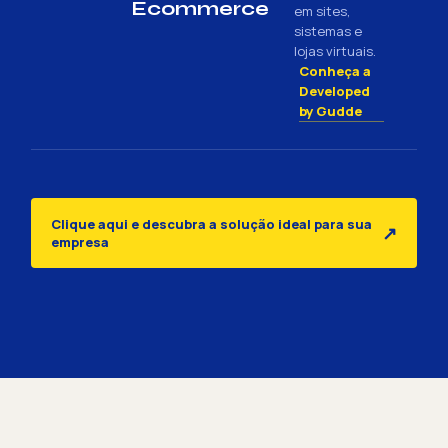
Ecommerce
em sites,
sistemas e
lojas virtuais.
Conheça a
Developed
by Gudde
Clique aqui e descubra a solução ideal para sua
↗
empresa