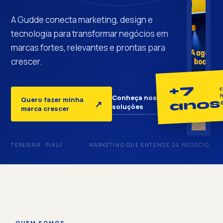
A Gudde conecta marketing, design e
tecnologia para transformar negócios em
marcas fortes, relevantes e prontas para
crescer.
+7
c
h
Conheça nossas
Quero fazer minha
anos
↓
↗
soluções
marca crescer
TERESINA · PIAUÍ
MARKETING QUE ENTENDE DE NEGÓCIO.
QUEM SOMOS