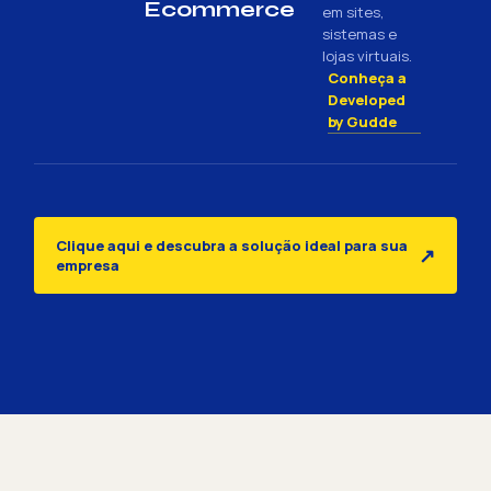
Ecommerce
em sites,
sistemas e
lojas virtuais.
Conheça a
Developed
by Gudde
Clique aqui e descubra a solução ideal para sua
↗
empresa