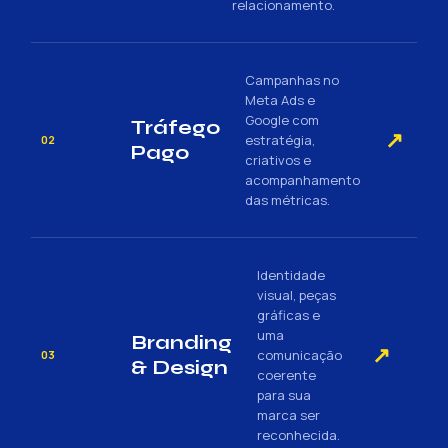
relacionamento.
Campanhas no
Meta Ads e
Google com
Tráfego
↗
estratégia,
02
Pago
criativos e
acompanhamento
das métricas.
Identidade
visual, peças
gráficas e
uma
Branding
↗
comunicação
03
& Design
coerente
para sua
marca ser
reconhecida.