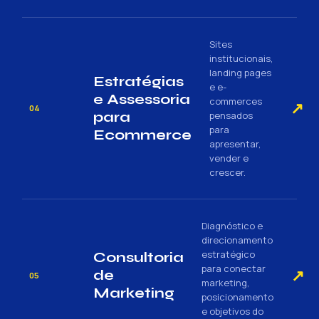
Sites
institucionais,
landing pages
Estratégias
e e-
e Assessoria
commerces
↗
04
para
pensados
para
Ecommerce
apresentar,
vender e
crescer.
Diagnóstico e
direcionamento
estratégico
Consultoria
para conectar
↗
de
05
marketing,
Marketing
posicionamento
e objetivos do