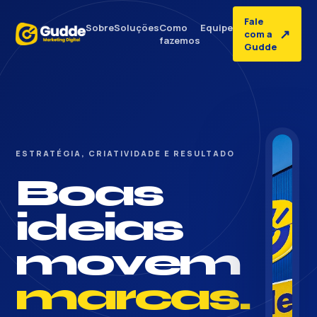
Fale
Sobre
Soluções
Como
Equipe
↗
com a
fazemos
Gudde
ESTRATÉGIA, CRIATIVIDADE E RESULTADO
Boas
ideias
movem
marcas.