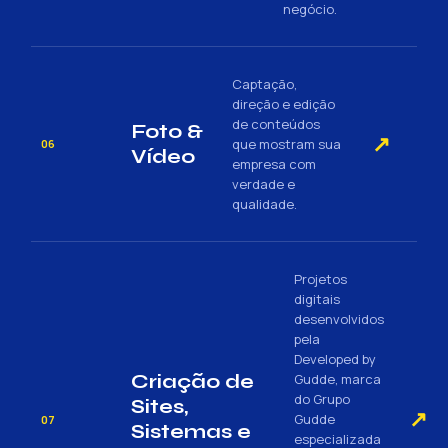
negócio.
Captação,
direção e edição
de conteúdos
Foto &
↗
que mostram sua
06
Vídeo
empresa com
verdade e
qualidade.
Projetos
digitais
desenvolvidos
pela
Developed by
Criação de
Gudde, marca
do Grupo
Sites,
↗
Gudde
07
Sistemas e
especializada