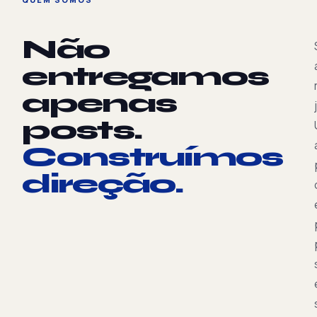
Não
entregamos
apenas
posts.
Construímos
direção.