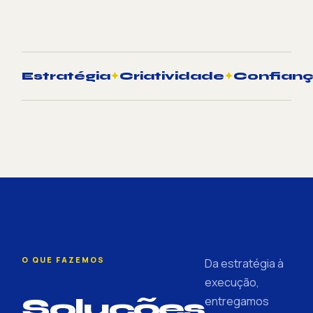
Estratégia
✦
Criatividade
✦
Confian
O QUE FAZEMOS
Da estratégia à
execução,
Soluções
entregamos