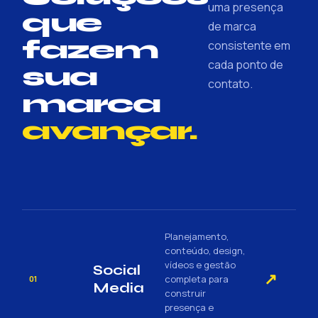
uma presença
que
de marca
fazem
consistente em
cada ponto de
sua
contato.
marca
avançar.
Planejamento,
conteúdo, design,
vídeos e gestão
Social
↗
completa para
01
Media
construir
presença e