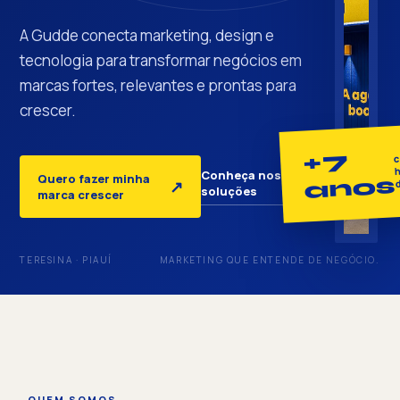
A Gudde conecta marketing, design e
tecnologia para transformar negócios em
marcas fortes, relevantes e prontas para
crescer.
+7
c
h
Conheça nossas
Quero fazer minha
anos
↓
↗
soluções
marca crescer
TERESINA · PIAUÍ
MARKETING QUE ENTENDE DE NEGÓCIO.
QUEM SOMOS