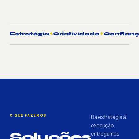
Estratégia
✦
Criatividade
✦
Confian
O QUE FAZEMOS
Da estratégia à
execução,
Soluções
entregamos