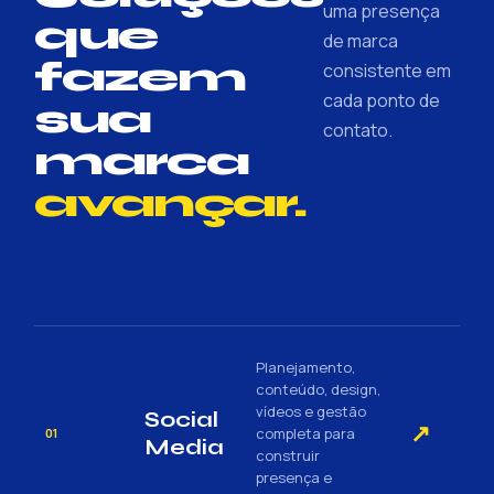
uma presença
que
de marca
fazem
consistente em
cada ponto de
sua
contato.
marca
avançar.
Planejamento,
conteúdo, design,
vídeos e gestão
Social
↗
completa para
01
Media
construir
presença e