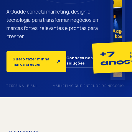
A Gudde conecta marketing, design e
tecnologia para transformar negócios em
marcas fortes, relevantes e prontas para
crescer.
+7
c
h
Conheça nossas
Quero fazer minha
anos
↓
↗
soluções
marca crescer
TERESINA · PIAUÍ
MARKETING QUE ENTENDE DE NEGÓCIO.
QUEM SOMOS