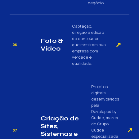
negócio.
Captação,
direção e edição
de conteúdos
Foto &
↗
que mostram sua
06
Vídeo
empresa com
verdade e
qualidade.
Projetos
digitais
desenvolvidos
pela
Developed by
Criação de
Gudde, marca
do Grupo
Sites,
↗
Gudde
07
Sistemas e
especializada