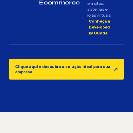
Ecommerce
em sites,
sistemas e
lojas virtuais.
Conheça a
Developed
by Gudde
Clique aqui e descubra a solução ideal para sua
↗
empresa