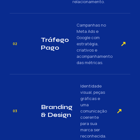
relacionamento.
Campanhas no
Meta Ads e
Google com
Tráfego
↗
estratégia,
02
Pago
criativos e
acompanhamento
das métricas.
Identidade
visual, peças
gráficas e
uma
Branding
↗
comunicação
03
& Design
coerente
para sua
marca ser
reconhecida.