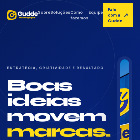
Fale
Sobre
Soluções
Como
Equipe
↗
com a
fazemos
Gudde
ESTRATÉGIA, CRIATIVIDADE E RESULTADO
Boas
ideias
movem
marcas.