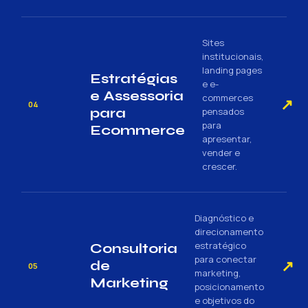
Sites
institucionais,
landing pages
Estratégias
e e-
e Assessoria
commerces
↗
04
para
pensados
para
Ecommerce
apresentar,
vender e
crescer.
Diagnóstico e
direcionamento
estratégico
Consultoria
para conectar
↗
de
05
marketing,
Marketing
posicionamento
e objetivos do