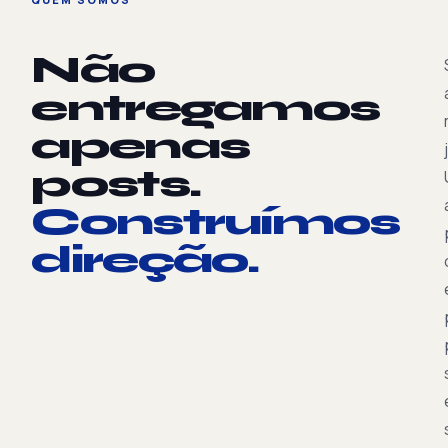
Não
entregamos
apenas
posts.
Construímos
direção.