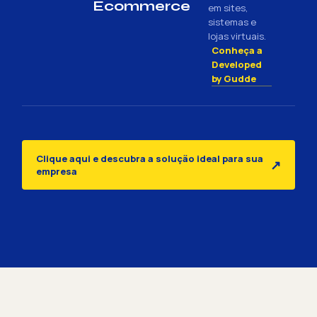
Ecommerce
em sites,
sistemas e
lojas virtuais.
Conheça a
Developed
by Gudde
Clique aqui e descubra a solução ideal para sua
↗
empresa