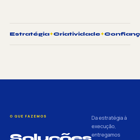
Estratégia
✦
Criatividade
✦
Confian
O QUE FAZEMOS
Da estratégia à
execução,
Soluções
entregamos