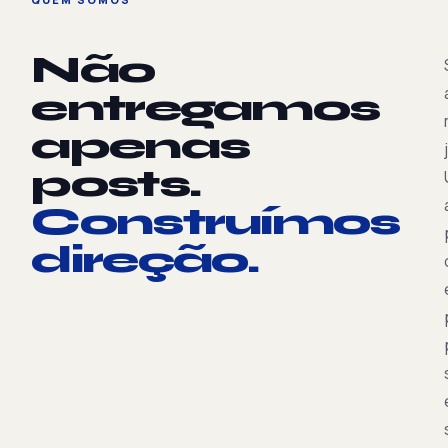
Não
entregamos
apenas
posts.
Construímos
direção.