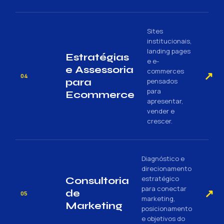
Sites
institucionais,
landing pages
Estratégias
e e-
e Assessoria
commerces
↗
04
para
pensados
para
Ecommerce
apresentar,
vender e
crescer.
Diagnóstico e
direcionamento
estratégico
Consultoria
para conectar
↗
de
05
marketing,
Marketing
posicionamento
e objetivos do