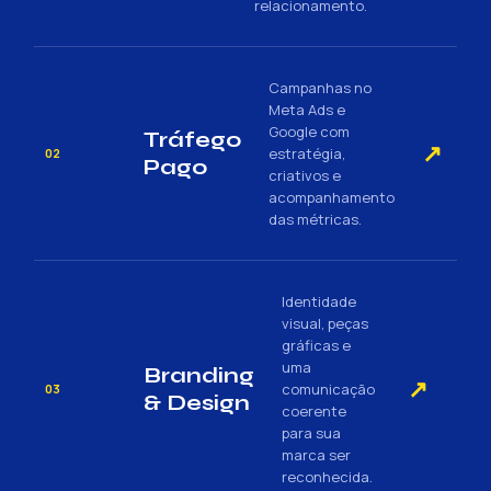
relacionamento.
Campanhas no
Meta Ads e
Google com
Tráfego
↗
estratégia,
02
Pago
criativos e
acompanhamento
das métricas.
Identidade
visual, peças
gráficas e
uma
Branding
↗
comunicação
03
& Design
coerente
para sua
marca ser
reconhecida.