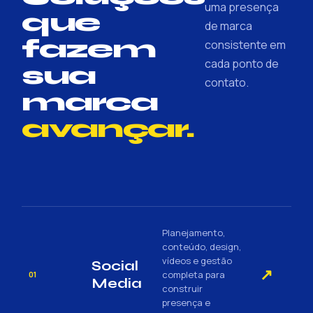
uma presença
que
de marca
fazem
consistente em
cada ponto de
sua
contato.
marca
avançar.
Planejamento,
conteúdo, design,
vídeos e gestão
Social
↗
completa para
01
Media
construir
presença e