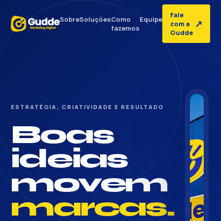
Fale
Sobre
Soluções
Como
Equipe
↗
com a
fazemos
Gudde
ESTRATÉGIA, CRIATIVIDADE E RESULTADO
Boas
ideias
movem
marcas.