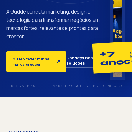
A Gudde conecta marketing, design e
tecnologia para transformar negócios em
marcas fortes, relevantes e prontas para
crescer.
+7
c
h
Conheça nossas
Quero fazer minha
anos
↓
↗
soluções
marca crescer
TERESINA · PIAUÍ
MARKETING QUE ENTENDE DE NEGÓCIO.
QUEM SOMOS