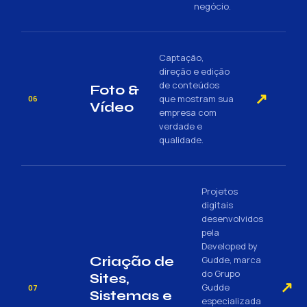
negócio.
Captação,
direção e edição
de conteúdos
Foto &
↗
que mostram sua
06
Vídeo
empresa com
verdade e
qualidade.
Projetos
digitais
desenvolvidos
pela
Developed by
Criação de
Gudde, marca
do Grupo
Sites,
↗
Gudde
07
Sistemas e
especializada