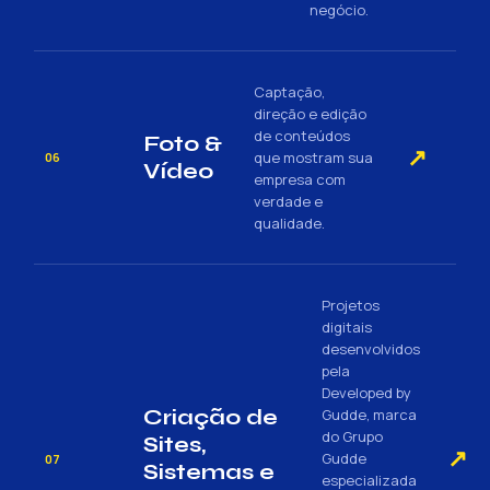
negócio.
Captação,
direção e edição
de conteúdos
Foto &
↗
que mostram sua
06
Vídeo
empresa com
verdade e
qualidade.
Projetos
digitais
desenvolvidos
pela
Developed by
Criação de
Gudde, marca
do Grupo
Sites,
↗
Gudde
07
Sistemas e
especializada