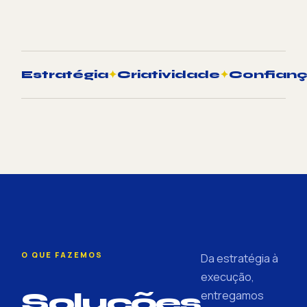
Estratégia
✦
Criatividade
✦
Confian
O QUE FAZEMOS
Da estratégia à
execução,
Soluções
entregamos