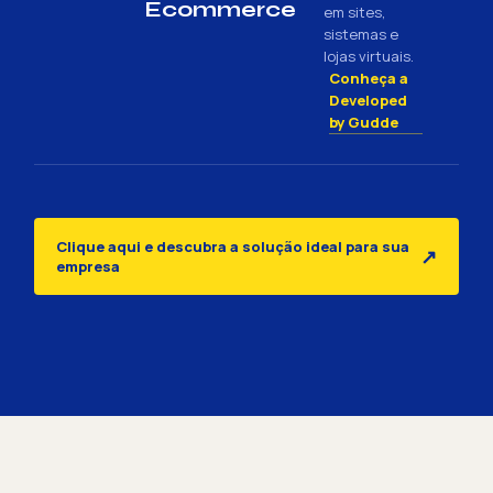
Ecommerce
em sites,
sistemas e
lojas virtuais.
Conheça a
Developed
by Gudde
Clique aqui e descubra a solução ideal para sua
↗
empresa