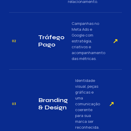
relacionamento.
Campanhas no
Meta Ads e
Google com
Tráfego
↗
estratégia,
02
Pago
criativos e
acompanhamento
das métricas.
Identidade
visual, peças
gráficas e
uma
Branding
↗
comunicação
03
& Design
coerente
para sua
marca ser
reconhecida.