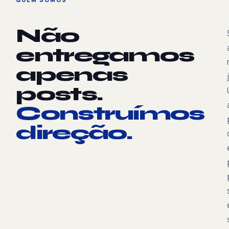
Não
entregamos
apenas
posts.
Construímos
direção.