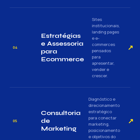
Sites
institucionais,
landing pages
Estratégias
e e-
e Assessoria
commerces
↗
04
para
pensados
para
Ecommerce
apresentar,
vender e
crescer.
Diagnóstico e
direcionamento
estratégico
Consultoria
para conectar
↗
de
05
marketing,
Marketing
posicionamento
e objetivos do