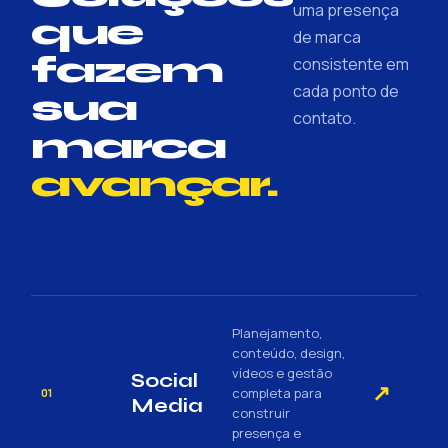
uma presença
que
de marca
fazem
consistente em
cada ponto de
sua
contato.
marca
avançar.
Planejamento,
conteúdo, design,
vídeos e gestão
Social
↗
completa para
01
Media
construir
presença e