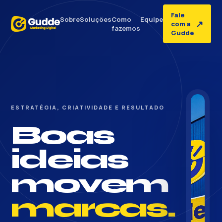
Fale
Sobre
Soluções
Como
Equipe
↗
com a
fazemos
Gudde
ESTRATÉGIA, CRIATIVIDADE E RESULTADO
Boas
ideias
movem
marcas.