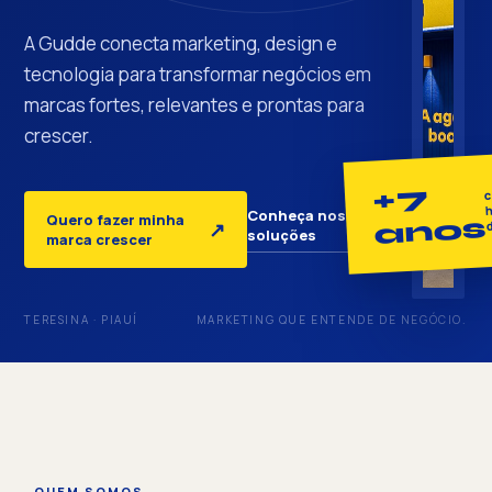
A Gudde conecta marketing, design e
tecnologia para transformar negócios em
marcas fortes, relevantes e prontas para
crescer.
+7
c
h
Conheça nossas
Quero fazer minha
anos
↓
↗
soluções
marca crescer
TERESINA · PIAUÍ
MARKETING QUE ENTENDE DE NEGÓCIO.
QUEM SOMOS