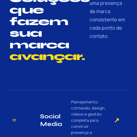
uma presença
que
de marca
fazem
consistente em
cada ponto de
sua
contato.
marca
avançar.
Planejamento,
conteúdo, design,
vídeos e gestão
Social
↗
completa para
01
Media
construir
presença e