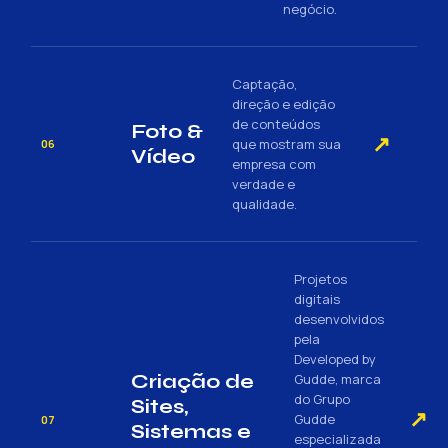
negócio.
Captação,
direção e edição
de conteúdos
Foto &
↗
que mostram sua
06
Vídeo
empresa com
verdade e
qualidade.
Projetos
digitais
desenvolvidos
pela
Developed by
Criação de
Gudde, marca
do Grupo
Sites,
↗
Gudde
07
Sistemas e
especializada