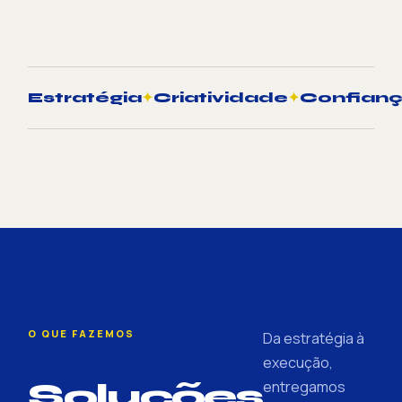
Estratégia
✦
Criatividade
✦
Confian
O QUE FAZEMOS
Da estratégia à
execução,
Soluções
entregamos