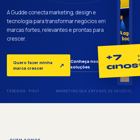
A Gudde conecta marketing, design e
tecnologia para transformar negócios em
marcas fortes, relevantes e prontas para
crescer.
+7
c
h
Conheça nossas
Quero fazer minha
anos
↓
↗
soluções
marca crescer
TERESINA · PIAUÍ
MARKETING QUE ENTENDE DE NEGÓCIO.
QUEM SOMOS