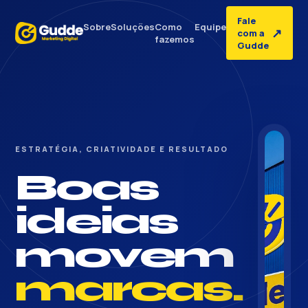
Fale
Sobre
Soluções
Como
Equipe
↗
com a
fazemos
Gudde
ESTRATÉGIA, CRIATIVIDADE E RESULTADO
Boas
ideias
movem
marcas.