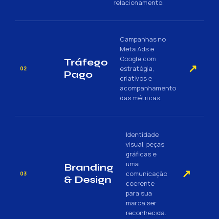
relacionamento.
Campanhas no
Meta Ads e
Google com
Tráfego
↗
estratégia,
02
Pago
criativos e
acompanhamento
das métricas.
Identidade
visual, peças
gráficas e
uma
Branding
↗
comunicação
03
& Design
coerente
para sua
marca ser
reconhecida.