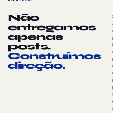
Não
entregamos
apenas
posts.
Construímos
direção.