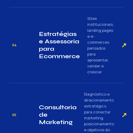
Sites
institucionais,
landing pages
Estratégias
e e-
e Assessoria
commerces
↗
04
para
pensados
para
Ecommerce
apresentar,
vender e
crescer.
Diagnóstico e
direcionamento
estratégico
Consultoria
para conectar
↗
de
05
marketing,
Marketing
posicionamento
e objetivos do