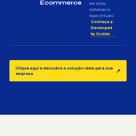
Ecommerce
em sites,
sistemas e
lojas virtuais.
Conheça a
Developed
by Gudde
Clique aqui e descubra a solução ideal para sua
↗
empresa