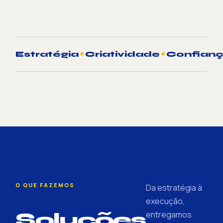
Estratégia
✦
Criatividade
✦
Confian
O QUE FAZEMOS
Da estratégia à
execução,
Soluções
entregamos