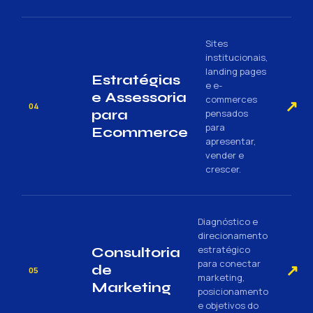
Sites
institucionais,
landing pages
Estratégias
e e-
e Assessoria
commerces
↗
04
para
pensados
para
Ecommerce
apresentar,
vender e
crescer.
Diagnóstico e
direcionamento
estratégico
Consultoria
para conectar
↗
de
05
marketing,
Marketing
posicionamento
e objetivos do