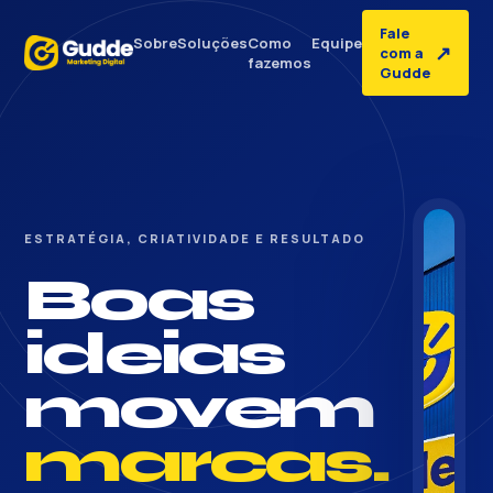
Fale
Sobre
Soluções
Como
Equipe
↗
com a
fazemos
Gudde
ESTRATÉGIA, CRIATIVIDADE E RESULTADO
Boas
ideias
movem
marcas.