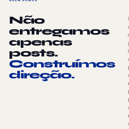
Não
entregamos
apenas
posts.
Construímos
direção.