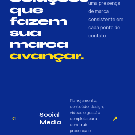
uma presença
que
de marca
fazem
consistente em
cada ponto de
sua
contato.
marca
avançar.
Planejamento,
conteúdo, design,
vídeos e gestão
Social
↗
completa para
01
Media
construir
presença e