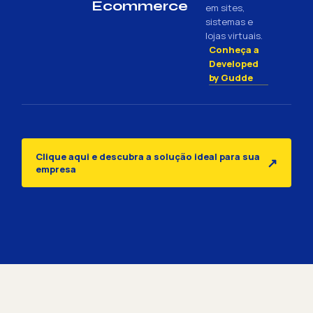
Ecommerce
em sites,
sistemas e
lojas virtuais.
Conheça a
Developed
by Gudde
Clique aqui e descubra a solução ideal para sua
↗
empresa