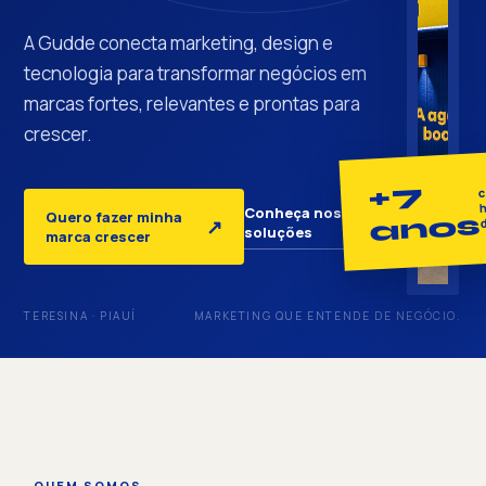
A Gudde conecta marketing, design e
tecnologia para transformar negócios em
marcas fortes, relevantes e prontas para
crescer.
+7
c
h
Conheça nossas
Quero fazer minha
anos
↓
↗
soluções
marca crescer
TERESINA · PIAUÍ
MARKETING QUE ENTENDE DE NEGÓCIO.
QUEM SOMOS