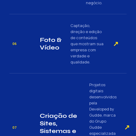
negócio.
Captação,
direção e edição
de conteúdos
Foto &
↗
que mostram sua
06
Vídeo
empresa com
verdade e
qualidade.
Projetos
digitais
desenvolvidos
pela
Developed by
Criação de
Gudde, marca
do Grupo
Sites,
↗
Gudde
07
Sistemas e
especializada