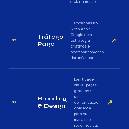
relacionamento.
Campanhas no
Meta Ads e
Google com
Tráfego
↗
estratégia,
02
Pago
criativos e
acompanhamento
das métricas.
Identidade
visual, peças
gráficas e
uma
Branding
↗
comunicação
03
& Design
coerente
para sua
marca ser
reconhecida.