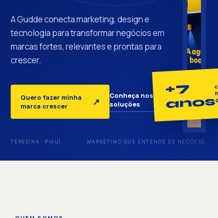
A Gudde conecta marketing, design e
tecnologia para transformar negócios em
marcas fortes, relevantes e prontas para
crescer.
+7
c
h
Conheça nossas
Quero fazer minha
anos
↓
↗
soluções
marca crescer
TERESINA · PIAUÍ
MARKETING QUE ENTENDE DE NEGÓCIO.
QUEM SOMOS