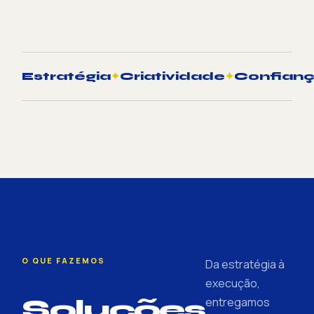
Estratégia
✦
Criatividade
✦
Confian
O QUE FAZEMOS
Da estratégia à
execução,
Soluções
entregamos