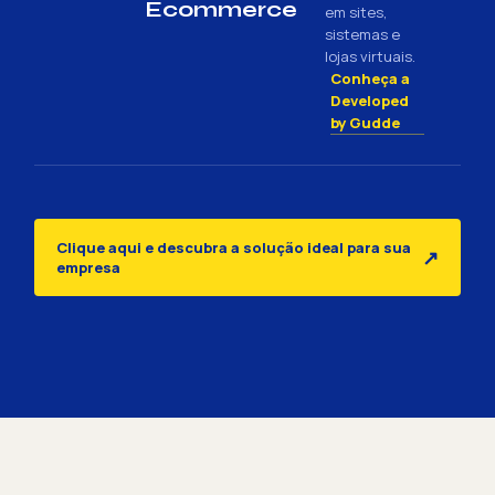
Ecommerce
em sites,
sistemas e
lojas virtuais.
Conheça a
Developed
by Gudde
Clique aqui e descubra a solução ideal para sua
↗
empresa