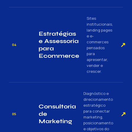
Sites
institucionais,
landing pages
Estratégias
e e-
e Assessoria
commerces
↗
04
para
pensados
para
Ecommerce
apresentar,
vender e
crescer.
Diagnóstico e
direcionamento
estratégico
Consultoria
para conectar
↗
de
05
marketing,
Marketing
posicionamento
e objetivos do