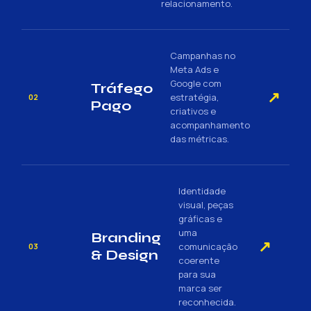
relacionamento.
Campanhas no
Meta Ads e
Google com
Tráfego
↗
estratégia,
02
Pago
criativos e
acompanhamento
das métricas.
Identidade
visual, peças
gráficas e
uma
Branding
↗
comunicação
03
& Design
coerente
para sua
marca ser
reconhecida.