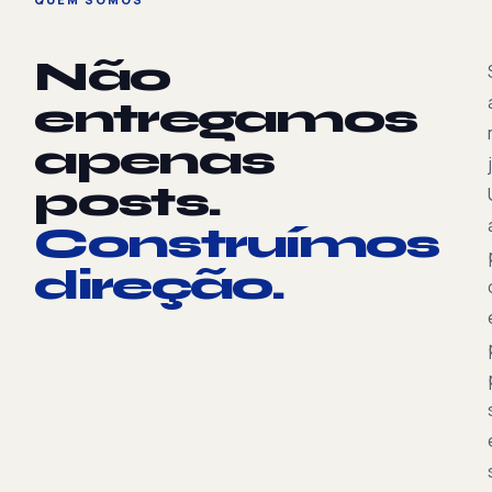
Não
entregamos
apenas
posts.
Construímos
direção.