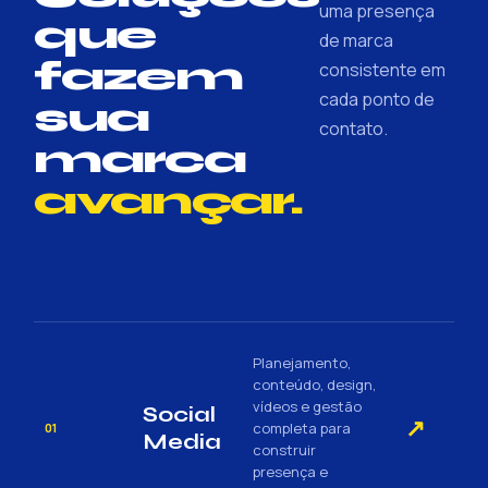
uma presença
que
de marca
fazem
consistente em
cada ponto de
sua
contato.
marca
avançar.
Planejamento,
conteúdo, design,
vídeos e gestão
Social
↗
completa para
01
Media
construir
presença e