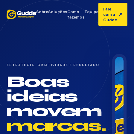
Fale
Sobre
Soluções
Como
Equipe
↗
com a
fazemos
Gudde
ESTRATÉGIA, CRIATIVIDADE E RESULTADO
Boas
ideias
movem
marcas.