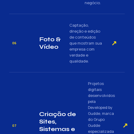
negócio.
Captação,
direção e edição
de conteúdos
Foto &
↗
que mostram sua
06
Vídeo
empresa com
verdade e
qualidade.
Projetos
digitais
desenvolvidos
pela
Developed by
Criação de
Gudde, marca
do Grupo
Sites,
↗
Gudde
07
Sistemas e
especializada