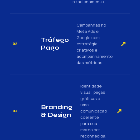
relacionamento.
Campanhas no
Meta Ads e
Google com
Tráfego
↗
estratégia,
02
Pago
criativos e
acompanhamento
das métricas.
Identidade
visual, peças
gráficas e
uma
Branding
↗
comunicação
03
& Design
coerente
para sua
marca ser
reconhecida.