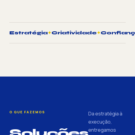
Estratégia
✦
Criatividade
✦
Confian
O QUE FAZEMOS
Da estratégia à
execução,
Soluções
entregamos