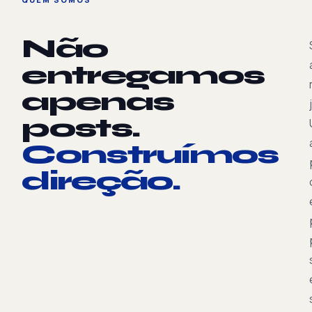
Não
entregamos
apenas
posts.
Construímos
direção.