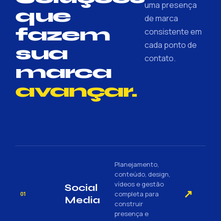
uma presença
que
de marca
fazem
consistente em
cada ponto de
sua
contato.
marca
avançar.
Planejamento,
conteúdo, design,
vídeos e gestão
Social
↗
completa para
01
Media
construir
presença e