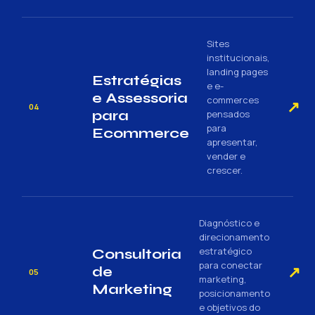
Sites
institucionais,
landing pages
Estratégias
e e-
e Assessoria
commerces
↗
04
para
pensados
para
Ecommerce
apresentar,
vender e
crescer.
Diagnóstico e
direcionamento
estratégico
Consultoria
para conectar
↗
de
05
marketing,
Marketing
posicionamento
e objetivos do