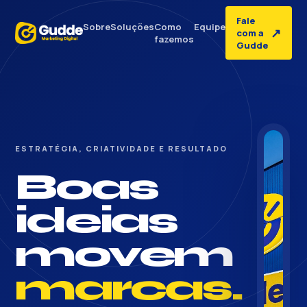
Fale
Sobre
Soluções
Como
Equipe
↗
com a
fazemos
Gudde
ESTRATÉGIA, CRIATIVIDADE E RESULTADO
Boas
ideias
movem
marcas.