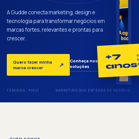
A Gudde conecta marketing, design e
tecnologia para transformar negócios em
marcas fortes, relevantes e prontas para
crescer.
+7
c
h
Conheça nossas
Quero fazer minha
anos
↓
↗
soluções
marca crescer
TERESINA · PIAUÍ
MARKETING QUE ENTENDE DE NEGÓCIO.
QUEM SOMOS