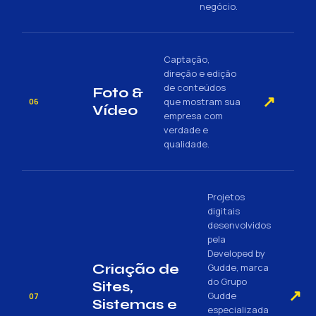
negócio.
Captação,
direção e edição
de conteúdos
Foto &
↗
que mostram sua
06
Vídeo
empresa com
verdade e
qualidade.
Projetos
digitais
desenvolvidos
pela
Developed by
Criação de
Gudde, marca
do Grupo
Sites,
↗
Gudde
07
Sistemas e
especializada