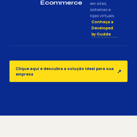
Ecommerce
em sites,
sistemas e
lojas virtuais.
Conheça a
Developed
by Gudde
Clique aqui e descubra a solução ideal para sua
↗
empresa