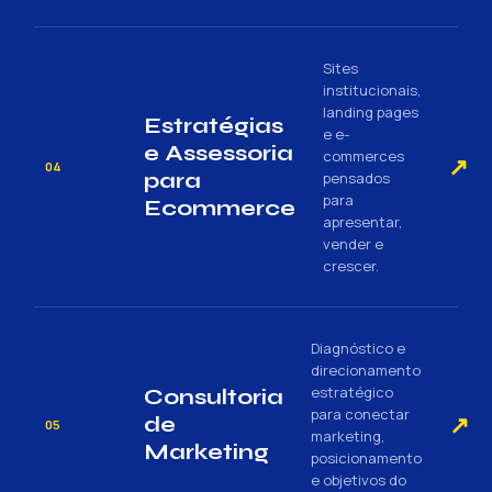
Sites
institucionais,
landing pages
Estratégias
e e-
e Assessoria
commerces
↗
04
para
pensados
para
Ecommerce
apresentar,
vender e
crescer.
Diagnóstico e
direcionamento
estratégico
Consultoria
para conectar
↗
de
05
marketing,
Marketing
posicionamento
e objetivos do