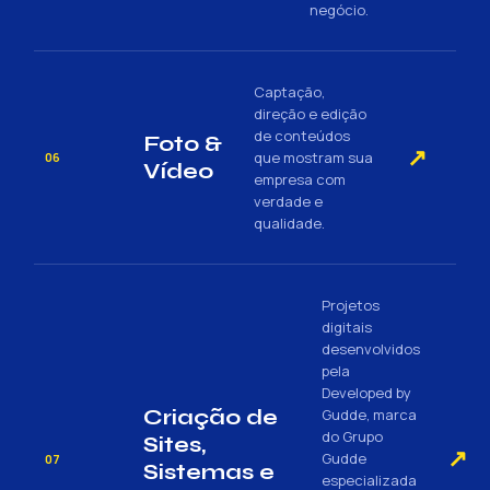
negócio.
Captação,
direção e edição
de conteúdos
Foto &
↗
que mostram sua
06
Vídeo
empresa com
verdade e
qualidade.
Projetos
digitais
desenvolvidos
pela
Developed by
Criação de
Gudde, marca
do Grupo
Sites,
↗
Gudde
07
Sistemas e
especializada