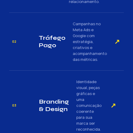
relacionamento.
Campanhas no
Meta Ads e
Google com
Tráfego
↗
estratégia,
02
Pago
criativos e
acompanhamento
das métricas.
Identidade
visual, peças
gráficas e
uma
Branding
↗
comunicação
03
& Design
coerente
para sua
marca ser
reconhecida.