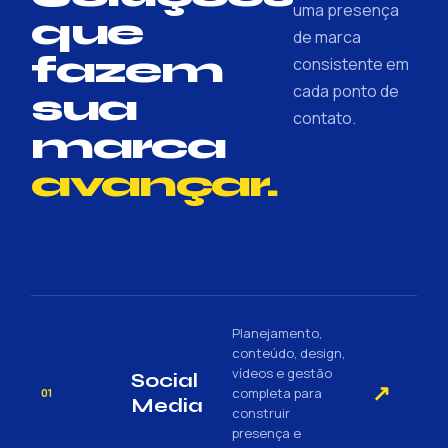
uma presença
que
de marca
fazem
consistente em
cada ponto de
sua
contato.
marca
avançar.
Planejamento,
conteúdo, design,
vídeos e gestão
Social
↗
completa para
01
Media
construir
presença e