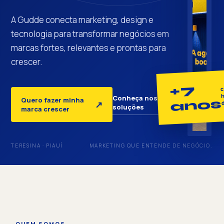
A Gudde conecta marketing, design e
tecnologia para transformar negócios em
marcas fortes, relevantes e prontas para
crescer.
+7
c
h
Conheça nossas
Quero fazer minha
anos
↓
↗
soluções
marca crescer
TERESINA · PIAUÍ
MARKETING QUE ENTENDE DE NEGÓCIO.
QUEM SOMOS