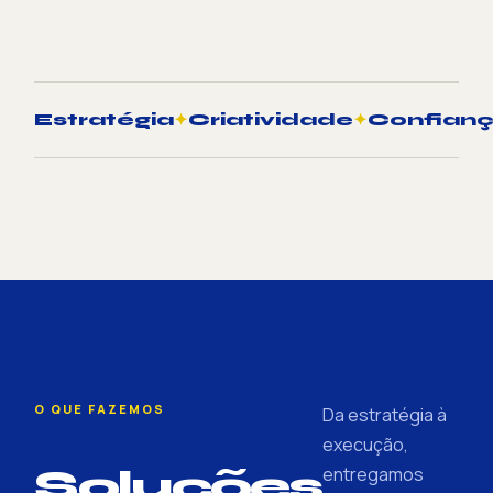
Estratégia
✦
Criatividade
✦
Confian
O QUE FAZEMOS
Da estratégia à
execução,
Soluções
entregamos