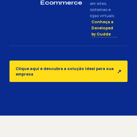
Ecommerce
em sites,
sistemas e
lojas virtuais.
Conheça a
Developed
by Gudde
Clique aqui e descubra a solução ideal para sua
↗
empresa