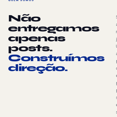
Não
entregamos
apenas
posts.
Construímos
direção.