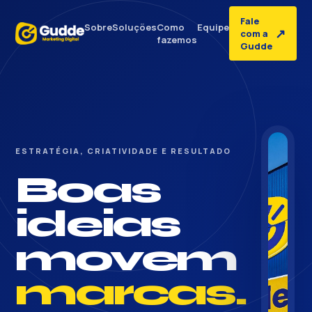
Fale
Sobre
Soluções
Como
Equipe
↗
com a
fazemos
Gudde
ESTRATÉGIA, CRIATIVIDADE E RESULTADO
Boas
ideias
movem
marcas.