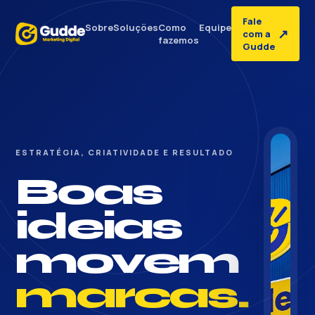
Fale
Sobre
Soluções
Como
Equipe
↗
com a
fazemos
Gudde
ESTRATÉGIA, CRIATIVIDADE E RESULTADO
Boas
ideias
movem
marcas.