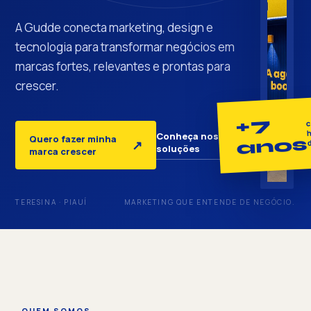
A Gudde conecta marketing, design e
tecnologia para transformar negócios em
marcas fortes, relevantes e prontas para
crescer.
+7
c
h
Conheça nossas
Quero fazer minha
anos
↓
↗
soluções
marca crescer
TERESINA · PIAUÍ
MARKETING QUE ENTENDE DE NEGÓCIO.
QUEM SOMOS