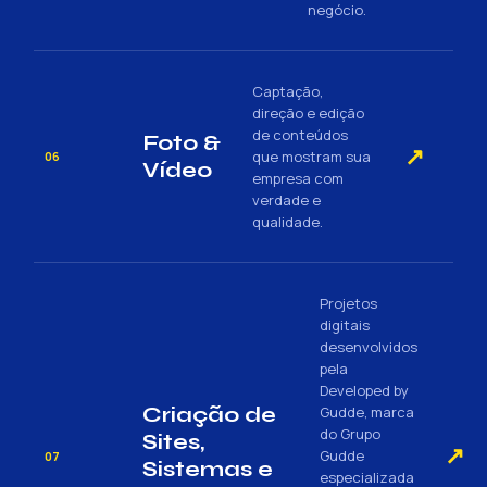
negócio.
Captação,
direção e edição
de conteúdos
Foto &
↗
que mostram sua
06
Vídeo
empresa com
verdade e
qualidade.
Projetos
digitais
desenvolvidos
pela
Developed by
Criação de
Gudde, marca
do Grupo
Sites,
↗
Gudde
07
Sistemas e
especializada