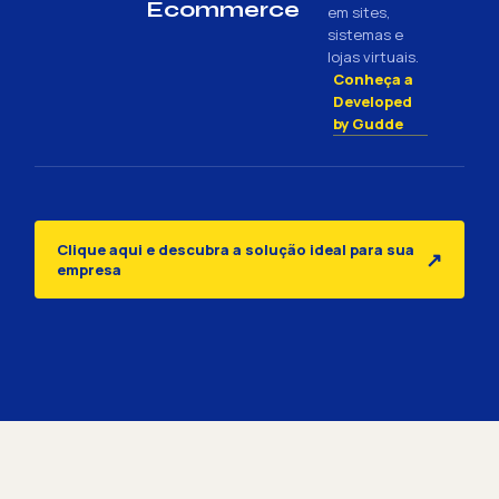
Ecommerce
em sites,
sistemas e
lojas virtuais.
Conheça a
Developed
by Gudde
Clique aqui e descubra a solução ideal para sua
↗
empresa