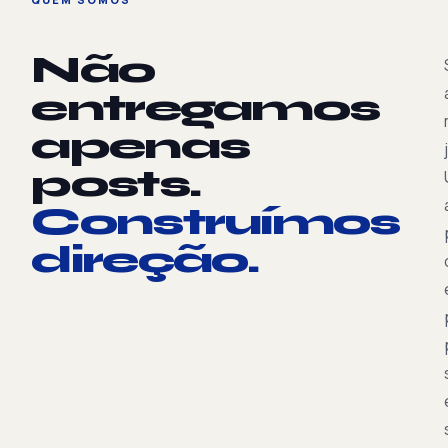
Não
entregamos
apenas
posts.
Construímos
direção.