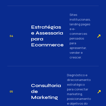
Sites
institucionais,
landing pages
Estratégias
e e-
e Assessoria
commerces
↗
04
para
pensados
para
Ecommerce
apresentar,
vender e
crescer.
Diagnóstico e
direcionamento
estratégico
Consultoria
para conectar
↗
de
05
marketing,
Marketing
posicionamento
e objetivos do