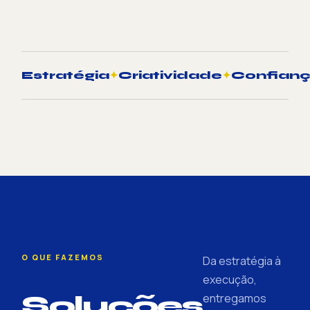
Estratégia
✦
Criatividade
✦
Confian
O QUE FAZEMOS
Da estratégia à
execução,
Soluções
entregamos