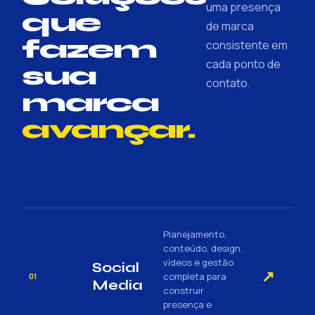
uma presença
que
de marca
fazem
consistente em
cada ponto de
sua
contato.
marca
avançar.
Planejamento,
conteúdo, design,
vídeos e gestão
Social
↗
completa para
01
Media
construir
presença e