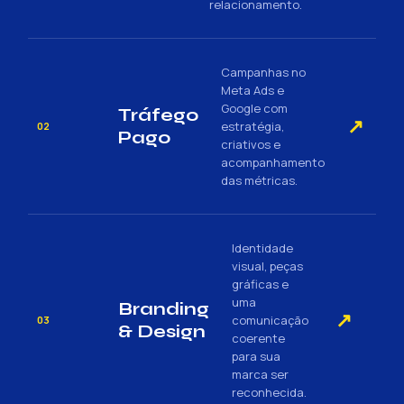
relacionamento.
Campanhas no
Meta Ads e
Google com
Tráfego
↗
estratégia,
02
Pago
criativos e
acompanhamento
das métricas.
Identidade
visual, peças
gráficas e
uma
Branding
↗
comunicação
03
& Design
coerente
para sua
marca ser
reconhecida.