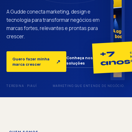
A Gudde conecta marketing, design e
tecnologia para transformar negócios em
marcas fortes, relevantes e prontas para
crescer.
+7
c
h
Conheça nossas
Quero fazer minha
anos
↓
↗
soluções
marca crescer
TERESINA · PIAUÍ
MARKETING QUE ENTENDE DE NEGÓCIO.
QUEM SOMOS