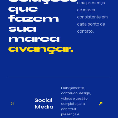
uma presença
que
de marca
fazem
consistente em
cada ponto de
sua
contato.
marca
avançar.
Planejamento,
conteúdo, design,
vídeos e gestão
Social
↗
completa para
01
Media
construir
presença e