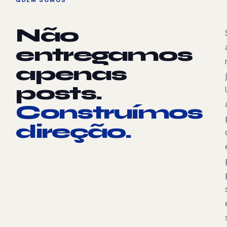
Não
entregamos
apenas
posts.
Construímos
direção.