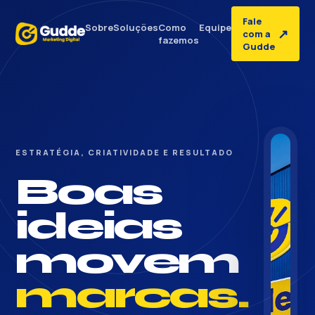
Fale
Sobre
Soluções
Como
Equipe
↗
com a
fazemos
Gudde
ESTRATÉGIA, CRIATIVIDADE E RESULTADO
Boas
ideias
movem
marcas.