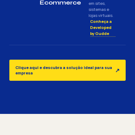
Ecommerce
em sites,
sistemas e
lojas virtuais.
Conheça a
Developed
by Gudde
Clique aqui e descubra a solução ideal para sua
↗
empresa