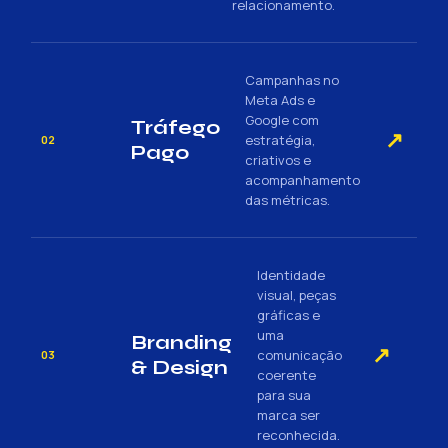
relacionamento.
Campanhas no
Meta Ads e
Google com
Tráfego
↗
estratégia,
02
Pago
criativos e
acompanhamento
das métricas.
Identidade
visual, peças
gráficas e
uma
Branding
↗
comunicação
03
& Design
coerente
para sua
marca ser
reconhecida.