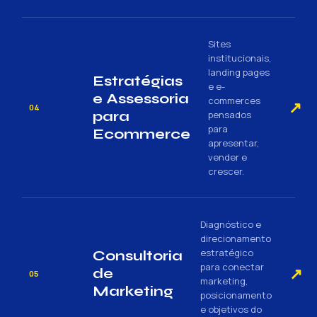
Sites
institucionais,
landing pages
Estratégias
e e-
e Assessoria
commerces
↗
04
para
pensados
para
Ecommerce
apresentar,
vender e
crescer.
Diagnóstico e
direcionamento
estratégico
Consultoria
para conectar
↗
de
05
marketing,
Marketing
posicionamento
e objetivos do