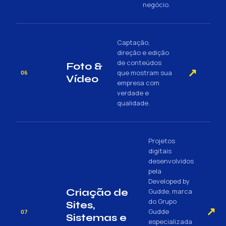
negócio.
Captação,
direção e edição
de conteúdos
Foto &
↗
que mostram sua
06
Vídeo
empresa com
verdade e
qualidade.
Projetos
digitais
desenvolvidos
pela
Developed by
Criação de
Gudde, marca
do Grupo
Sites,
↗
Gudde
07
Sistemas e
especializada