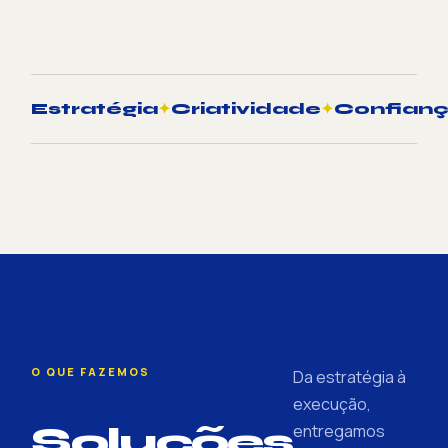
Estratégia
✦
Criatividade
✦
Confian
O QUE FAZEMOS
Da estratégia à
execução,
Soluções
entregamos