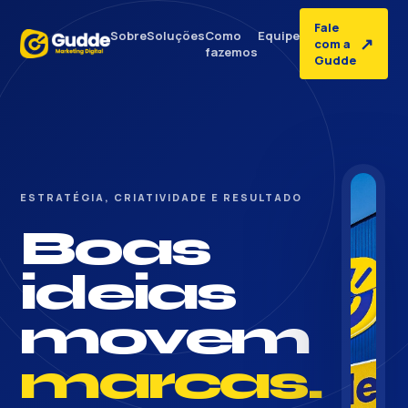
Fale
Sobre
Soluções
Como
Equipe
↗
com a
fazemos
Gudde
ESTRATÉGIA, CRIATIVIDADE E RESULTADO
Boas
ideias
movem
marcas.