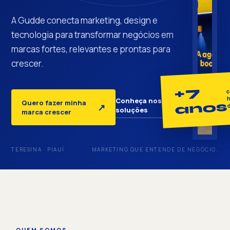
A Gudde conecta marketing, design e
tecnologia para transformar negócios em
marcas fortes, relevantes e prontas para
crescer.
+7
c
h
Conheça nossas
Quero fazer minha
anos
↓
↗
soluções
marca crescer
TERESINA · PIAUÍ
MARKETING QUE ENTENDE DE NEGÓCIO.
QUEM SOMOS