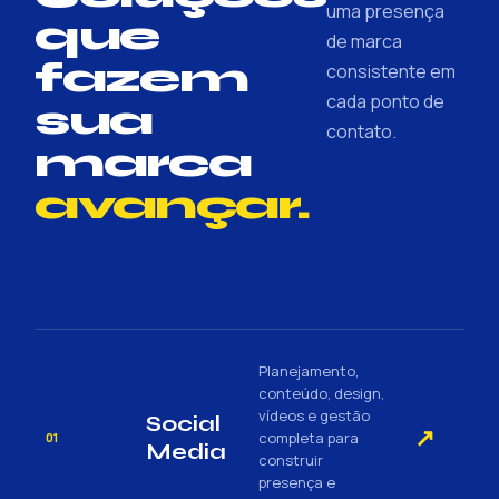
uma presença
que
de marca
fazem
consistente em
cada ponto de
sua
contato.
marca
avançar.
Planejamento,
conteúdo, design,
vídeos e gestão
Social
↗
completa para
01
Media
construir
presença e