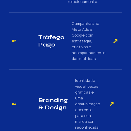
relacionamento.
Campanhas no
Meta Ads e
Google com
Tráfego
↗
estratégia,
02
Pago
criativos e
acompanhamento
das métricas.
Identidade
visual, peças
gráficas e
uma
Branding
↗
comunicação
03
& Design
coerente
para sua
marca ser
reconhecida.