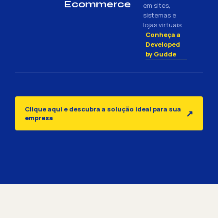
Ecommerce
em sites,
sistemas e
lojas virtuais.
Conheça a
Developed
by Gudde
Clique aqui e descubra a solução ideal para sua
↗
empresa