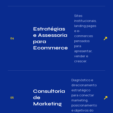
Sites
institucionais,
landing pages
Estratégias
e e-
e Assessoria
commerces
↗
04
para
pensados
para
Ecommerce
apresentar,
vender e
crescer.
Diagnóstico e
direcionamento
estratégico
Consultoria
para conectar
↗
de
05
marketing,
Marketing
posicionamento
e objetivos do