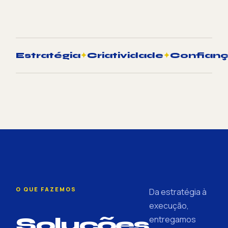
Estratégia
✦
Criatividade
✦
Confian
O QUE FAZEMOS
Da estratégia à
execução,
Soluções
entregamos