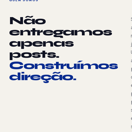
Não
entregamos
apenas
posts.
Construímos
direção.