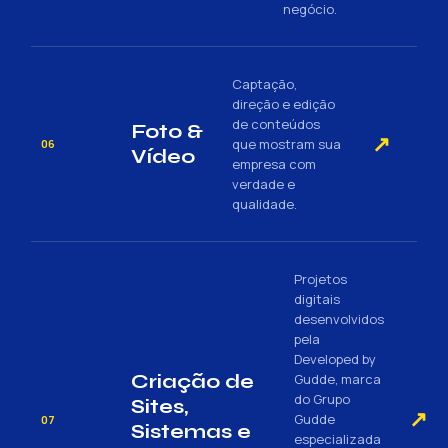
negócio.
Captação,
direção e edição
de conteúdos
Foto &
↗
que mostram sua
06
Vídeo
empresa com
verdade e
qualidade.
Projetos
digitais
desenvolvidos
pela
Developed by
Criação de
Gudde, marca
do Grupo
Sites,
↗
Gudde
07
Sistemas e
especializada