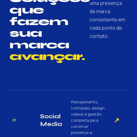
uma presença
que
de marca
fazem
consistente em
cada ponto de
sua
contato.
marca
avançar.
Planejamento,
conteúdo, design,
vídeos e gestão
Social
↗
completa para
01
Media
construir
presença e