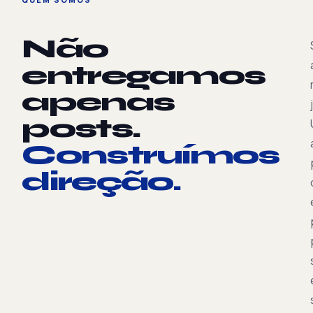
Não
entregamos
apenas
posts.
Construímos
direção.