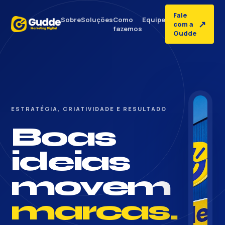
Fale
Sobre
Soluções
Como
Equipe
↗
com a
fazemos
Gudde
ESTRATÉGIA, CRIATIVIDADE E RESULTADO
Boas
ideias
movem
marcas.