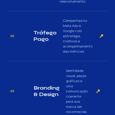
relacionamento.
Campanhas no
Meta Ads e
Google com
Tráfego
↗
estratégia,
02
Pago
criativos e
acompanhamento
das métricas.
Identidade
visual, peças
gráficas e
uma
Branding
↗
comunicação
03
& Design
coerente
para sua
marca ser
reconhecida.