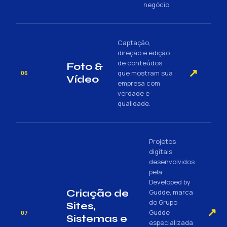
negócio.
Captação,
direção e edição
de conteúdos
Foto &
↗
que mostram sua
06
Vídeo
empresa com
verdade e
qualidade.
Projetos
digitais
desenvolvidos
pela
Developed by
Criação de
Gudde, marca
do Grupo
Sites,
↗
Gudde
07
Sistemas e
especializada