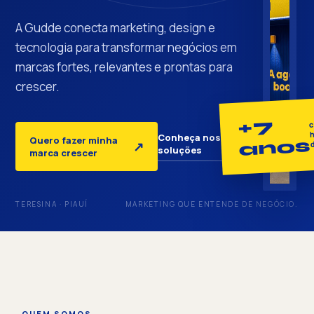
A Gudde conecta marketing, design e
tecnologia para transformar negócios em
marcas fortes, relevantes e prontas para
crescer.
+7
c
h
Conheça nossas
Quero fazer minha
anos
↓
↗
soluções
marca crescer
TERESINA · PIAUÍ
MARKETING QUE ENTENDE DE NEGÓCIO.
QUEM SOMOS