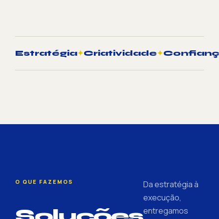
Estratégia
✦
Criatividade
✦
Confian
O QUE FAZEMOS
Da estratégia à
execução,
Soluções
entregamos