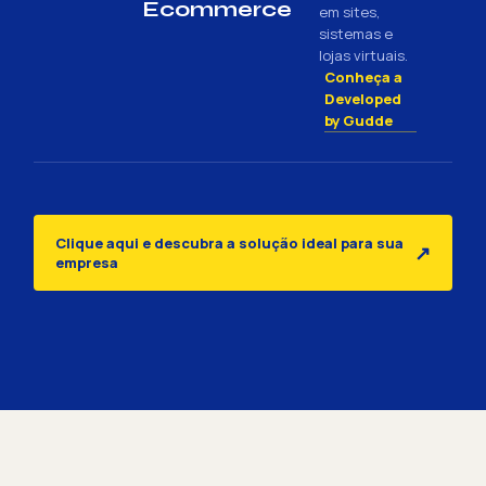
Ecommerce
em sites,
sistemas e
lojas virtuais.
Conheça a
Developed
by Gudde
Clique aqui e descubra a solução ideal para sua
↗
empresa