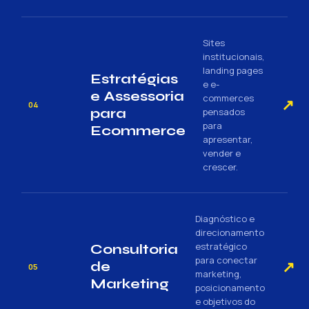
Sites
institucionais,
landing pages
Estratégias
e e-
e Assessoria
commerces
↗
04
para
pensados
para
Ecommerce
apresentar,
vender e
crescer.
Diagnóstico e
direcionamento
estratégico
Consultoria
para conectar
↗
de
05
marketing,
Marketing
posicionamento
e objetivos do