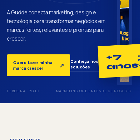
A Gudde conecta marketing, design e
tecnologia para transformar negócios em
marcas fortes, relevantes e prontas para
crescer.
+7
c
h
Conheça nossas
Quero fazer minha
anos
↓
↗
soluções
marca crescer
TERESINA · PIAUÍ
MARKETING QUE ENTENDE DE NEGÓCIO.
QUEM SOMOS