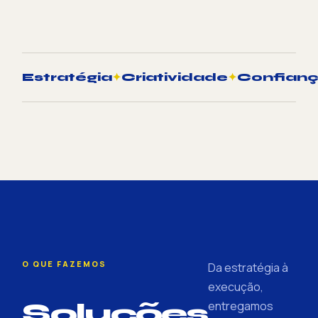
Estratégia
✦
Criatividade
✦
Confian
O QUE FAZEMOS
Da estratégia à
execução,
Soluções
entregamos