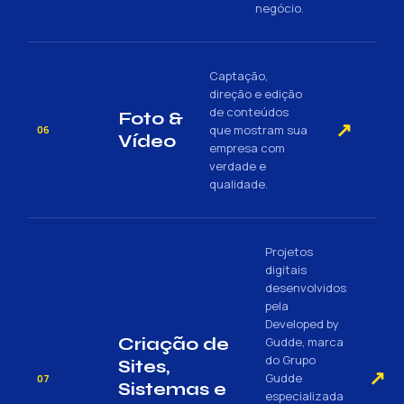
negócio.
Captação,
direção e edição
de conteúdos
Foto &
↗
que mostram sua
06
Vídeo
empresa com
verdade e
qualidade.
Projetos
digitais
desenvolvidos
pela
Developed by
Criação de
Gudde, marca
do Grupo
Sites,
↗
Gudde
07
Sistemas e
especializada