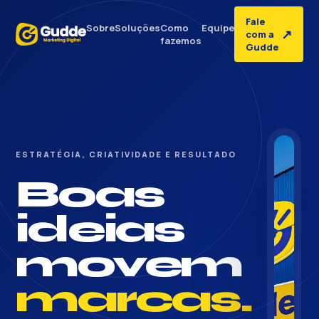
Fale
Sobre
Soluções
Como
Equipe
↗
com a
fazemos
Gudde
ESTRATÉGIA, CRIATIVIDADE E RESULTADO
Boas
ideias
movem
marcas.