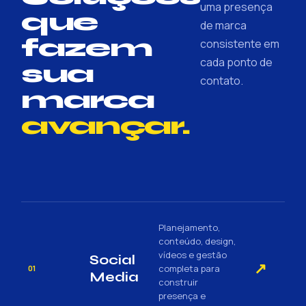
uma presença
que
de marca
fazem
consistente em
cada ponto de
sua
contato.
marca
avançar.
Planejamento,
conteúdo, design,
vídeos e gestão
Social
↗
completa para
01
Media
construir
presença e