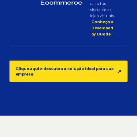
Ecommerce
em sites,
sistemas e
lojas virtuais.
Conheça a
Developed
by Gudde
Clique aqui e descubra a solução ideal para sua
↗
empresa