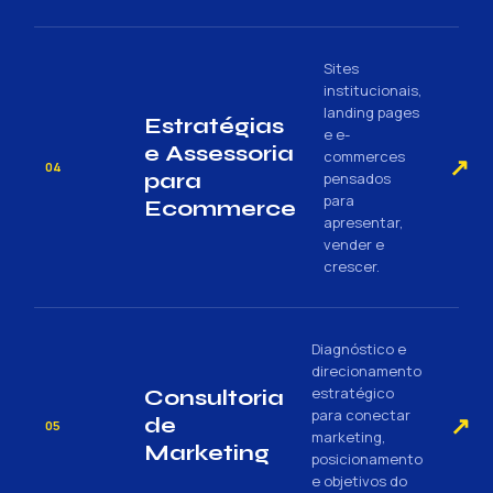
Sites
institucionais,
landing pages
Estratégias
e e-
e Assessoria
commerces
↗
04
para
pensados
para
Ecommerce
apresentar,
vender e
crescer.
Diagnóstico e
direcionamento
estratégico
Consultoria
para conectar
↗
de
05
marketing,
Marketing
posicionamento
e objetivos do