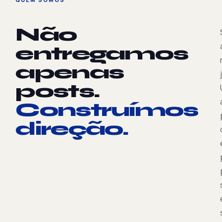
Não
entregamos
apenas
posts.
Construímos
direção.