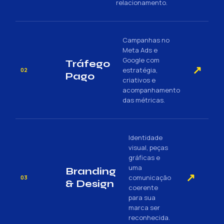
relacionamento.
Campanhas no
Meta Ads e
Google com
Tráfego
↗
estratégia,
02
Pago
criativos e
acompanhamento
das métricas.
Identidade
visual, peças
gráficas e
uma
Branding
↗
comunicação
03
& Design
coerente
para sua
marca ser
reconhecida.