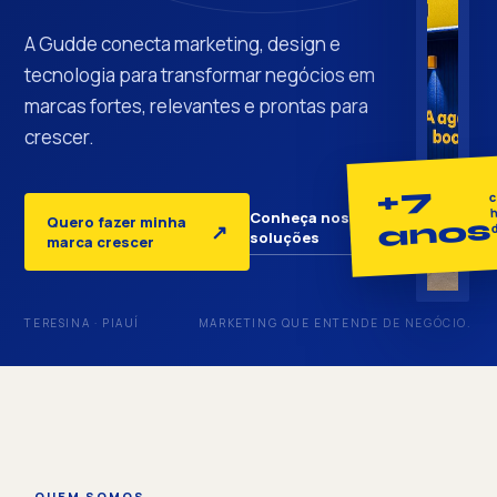
A Gudde conecta marketing, design e
tecnologia para transformar negócios em
marcas fortes, relevantes e prontas para
crescer.
+7
c
h
Conheça nossas
Quero fazer minha
anos
↓
↗
soluções
marca crescer
TERESINA · PIAUÍ
MARKETING QUE ENTENDE DE NEGÓCIO.
QUEM SOMOS