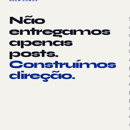
Não
entregamos
apenas
posts.
Construímos
direção.