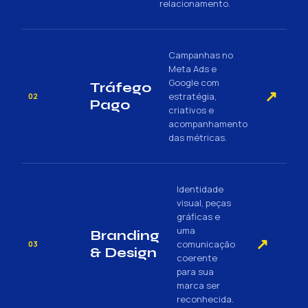
relacionamento.
Campanhas no
Meta Ads e
Google com
Tráfego
↗
estratégia,
02
Pago
criativos e
acompanhamento
das métricas.
Identidade
visual, peças
gráficas e
uma
Branding
↗
comunicação
03
& Design
coerente
para sua
marca ser
reconhecida.