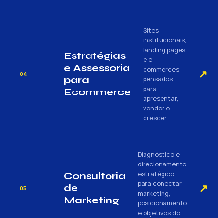
Sites
institucionais,
landing pages
Estratégias
e e-
e Assessoria
commerces
↗
04
para
pensados
para
Ecommerce
apresentar,
vender e
crescer.
Diagnóstico e
direcionamento
estratégico
Consultoria
para conectar
↗
de
05
marketing,
Marketing
posicionamento
e objetivos do