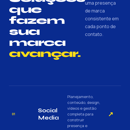
uma presença
que
de marca
fazem
consistente em
cada ponto de
sua
contato.
marca
avançar.
Planejamento,
conteúdo, design,
vídeos e gestão
Social
↗
completa para
01
Media
construir
presença e