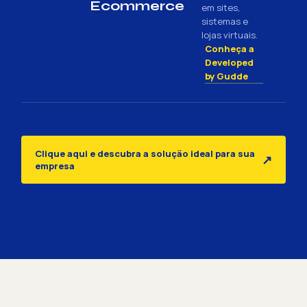
Ecommerce
em sites,
sistemas e
lojas virtuais.
Conheça a
Developed
by Gudde
Clique aqui e descubra a solução ideal para sua
↗
empresa