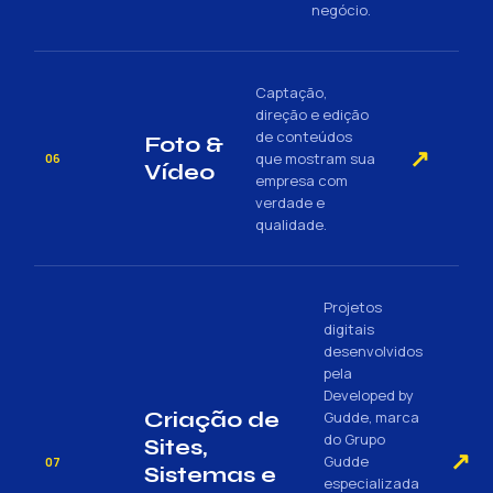
negócio.
Captação,
direção e edição
de conteúdos
Foto &
↗
que mostram sua
06
Vídeo
empresa com
verdade e
qualidade.
Projetos
digitais
desenvolvidos
pela
Developed by
Criação de
Gudde, marca
do Grupo
Sites,
↗
Gudde
07
Sistemas e
especializada