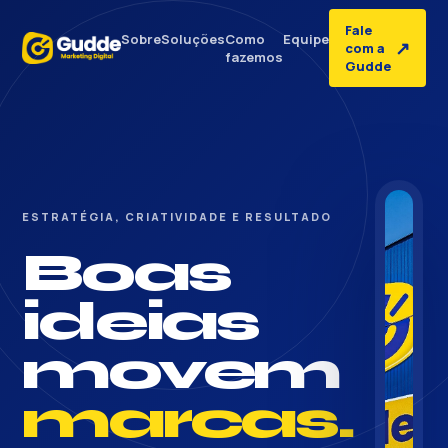
Fale
Sobre
Soluções
Como
Equipe
↗
com a
fazemos
Gudde
ESTRATÉGIA, CRIATIVIDADE E RESULTADO
Boas
ideias
movem
marcas.