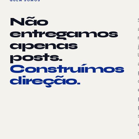
Não
entregamos
apenas
posts.
Construímos
direção.