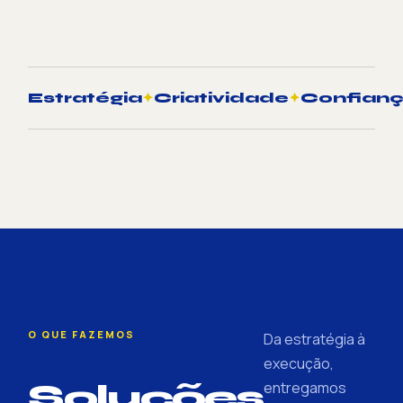
Estratégia
✦
Criatividade
✦
Confian
O QUE FAZEMOS
Da estratégia à
execução,
Soluções
entregamos