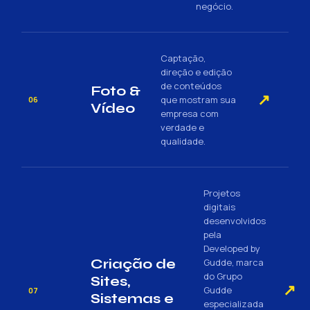
negócio.
Captação,
direção e edição
de conteúdos
Foto &
↗
que mostram sua
06
Vídeo
empresa com
verdade e
qualidade.
Projetos
digitais
desenvolvidos
pela
Developed by
Criação de
Gudde, marca
do Grupo
Sites,
↗
Gudde
07
Sistemas e
especializada