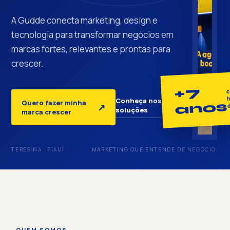
A Gudde conecta marketing, design e
tecnologia para transformar negócios em
marcas fortes, relevantes e prontas para
crescer.
+7
c
h
Conheça nossas
Quero fazer minha
anos
↓
↗
soluções
marca crescer
TERESINA · PIAUÍ
MARKETING QUE ENTENDE DE NEGÓCIO.
QUEM SOMOS