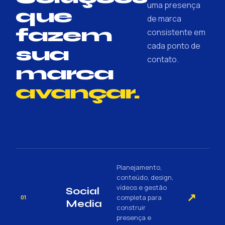
uma presença
que
de marca
fazem
consistente em
cada ponto de
sua
contato.
marca
avançar.
Planejamento,
conteúdo, design,
vídeos e gestão
Social
↗
completa para
01
Media
construir
presença e