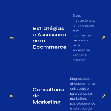
Sites
institucionais,
landing pages
Estratégias
e e-
e Assessoria
commerces
↗
04
para
pensados
para
Ecommerce
apresentar,
vender e
crescer.
Diagnóstico e
direcionamento
estratégico
Consultoria
para conectar
↗
de
05
marketing,
Marketing
posicionamento
e objetivos do