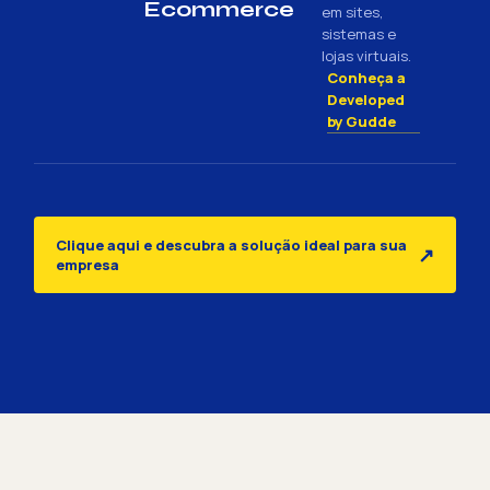
Ecommerce
em sites,
sistemas e
lojas virtuais.
Conheça a
Developed
by Gudde
Clique aqui e descubra a solução ideal para sua
↗
empresa