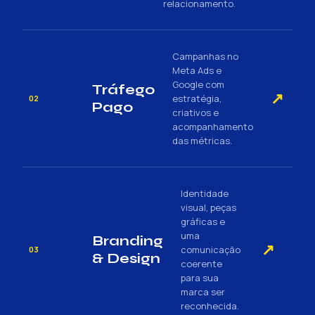
relacionamento.
Campanhas no
Meta Ads e
Google com
Tráfego
↗
estratégia,
02
Pago
criativos e
acompanhamento
das métricas.
Identidade
visual, peças
gráficas e
uma
Branding
↗
comunicação
03
& Design
coerente
para sua
marca ser
reconhecida.