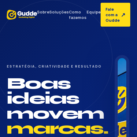
Fale
Sobre
Soluções
Como
Equipe
↗
com a
fazemos
Gudde
ESTRATÉGIA, CRIATIVIDADE E RESULTADO
Boas
ideias
movem
marcas.