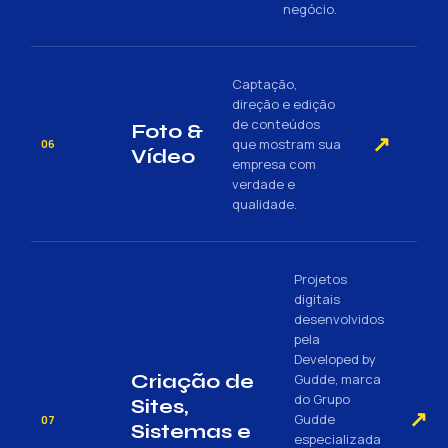
negócio.
Captação,
direção e edição
de conteúdos
Foto &
↗
que mostram sua
06
Vídeo
empresa com
verdade e
qualidade.
Projetos
digitais
desenvolvidos
pela
Developed by
Criação de
Gudde, marca
do Grupo
Sites,
↗
Gudde
07
Sistemas e
especializada