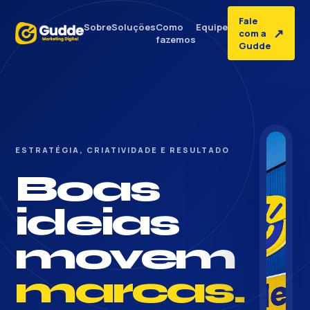
Fale
Sobre
Soluções
Como
Equipe
↗
com a
fazemos
Gudde
ESTRATÉGIA, CRIATIVIDADE E RESULTADO
Boas
ideias
movem
marcas.