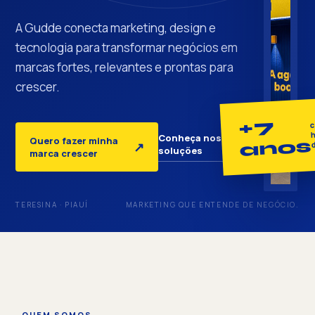
A Gudde conecta marketing, design e
tecnologia para transformar negócios em
marcas fortes, relevantes e prontas para
crescer.
+7
c
h
Conheça nossas
Quero fazer minha
anos
↓
↗
soluções
marca crescer
TERESINA · PIAUÍ
MARKETING QUE ENTENDE DE NEGÓCIO.
QUEM SOMOS