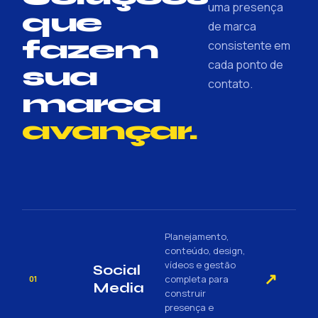
uma presença
que
de marca
fazem
consistente em
cada ponto de
sua
contato.
marca
avançar.
Planejamento,
conteúdo, design,
vídeos e gestão
Social
↗
completa para
01
Media
construir
presença e