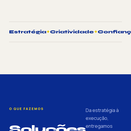
Estratégia
✦
Criatividade
✦
Confian
O QUE FAZEMOS
Da estratégia à
execução,
Soluções
entregamos