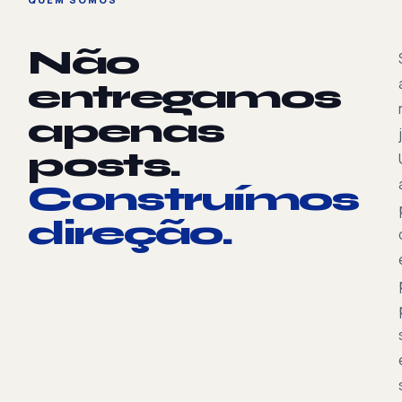
Não
entregamos
apenas
posts.
Construímos
direção.