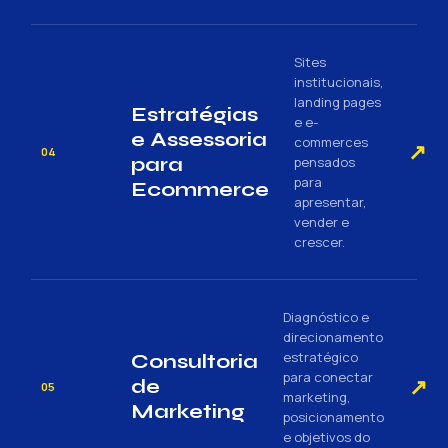
Sites
institucionais,
landing pages
Estratégias
e e-
e Assessoria
commerces
↗
04
para
pensados
para
Ecommerce
apresentar,
vender e
crescer.
Diagnóstico e
direcionamento
estratégico
Consultoria
para conectar
↗
de
05
marketing,
Marketing
posicionamento
e objetivos do