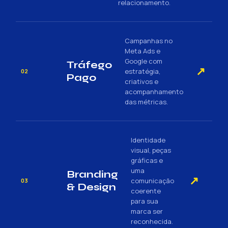
relacionamento.
Campanhas no
Meta Ads e
Google com
Tráfego
↗
estratégia,
02
Pago
criativos e
acompanhamento
das métricas.
Identidade
visual, peças
gráficas e
uma
Branding
↗
comunicação
03
& Design
coerente
para sua
marca ser
reconhecida.