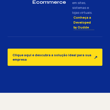
Ecommerce
em sites,
sistemas e
lojas virtuais.
Conheça a
Developed
by Gudde
Clique aqui e descubra a solução ideal para sua
↗
empresa