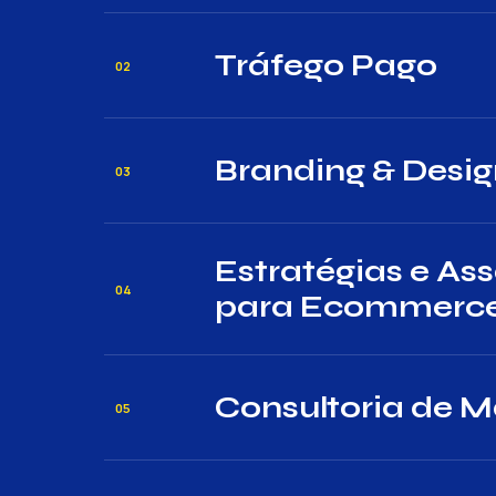
Tráfego Pago
02
Branding & Desi
03
Estratégias e Ass
04
para Ecommerc
Consultoria de M
05