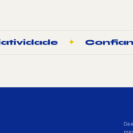
iatividade
✦
Confia
Da 
pre