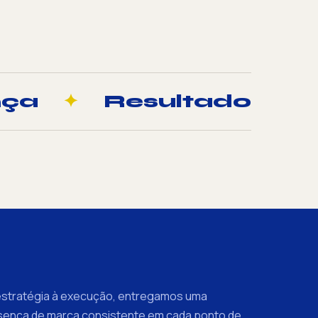
nça
✦
Resultado
estratégia à execução, entregamos uma
sença de marca consistente em cada ponto de