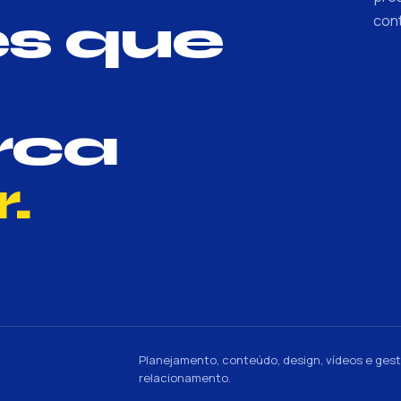
s que
con
rca
.
Planejamento, conteúdo, design, vídeos e ges
relacionamento.