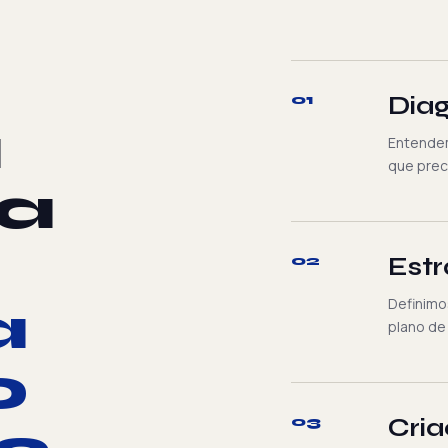
01
Diag
a
Entendem
que prec
a
02
Estr
a
Definimo
plano de
o
03
Cri