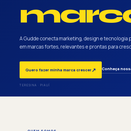
marca
A Gudde conecta marketing, design e tecnologia 
em marcas fortes, relevantes e prontas para cresc
Conheça noss
↗
Quero fazer minha marca crescer
TERESINA · PIAUÍ
QUEM SOMOS