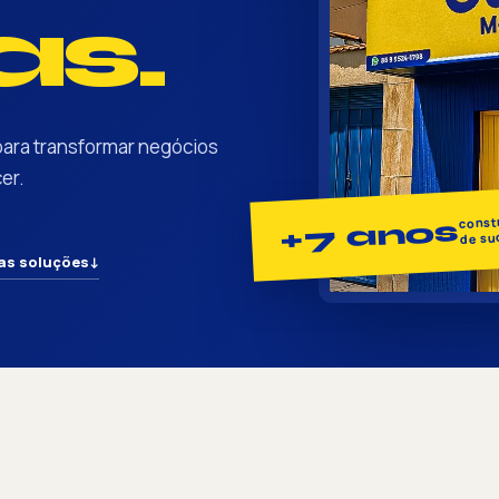
s.
para transformar negócios
er.
constr
+7 anos
de su
as soluções
↓