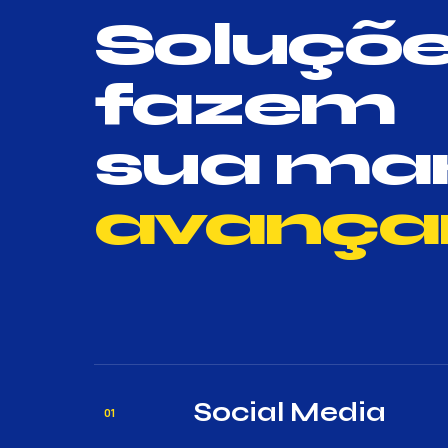
Soluçõe
fazem
sua ma
avançar
Social Media
01