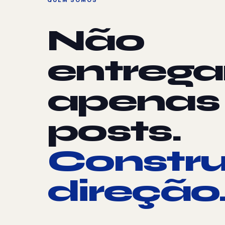
Não
entreg
apenas
posts.
Constr
direção