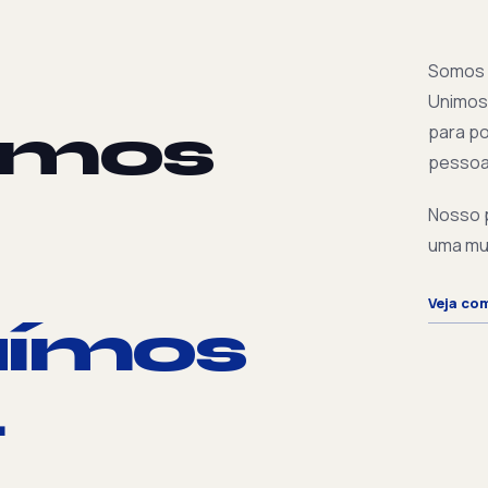
Somos u
Unimos 
amos
para p
pessoa
Nosso p
uma mud
Veja co
uímos
.