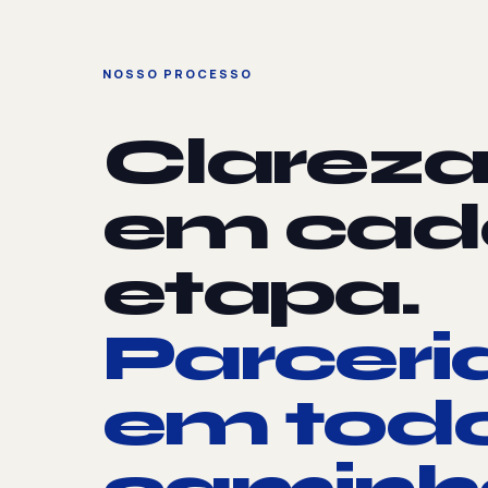
NOSSO PROCESSO
Clarez
em cad
etapa.
Parceri
em tod