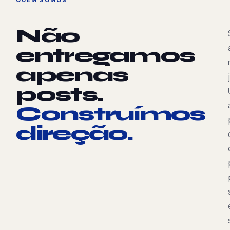
Não
entregamos
apenas
posts.
Construímos
direção.