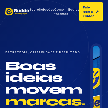
Fale
Sobre
Soluções
Como
Equipe
↗
com a
fazemos
Gudde
ESTRATÉGIA, CRIATIVIDADE E RESULTADO
Boas
ideias
movem
marcas.