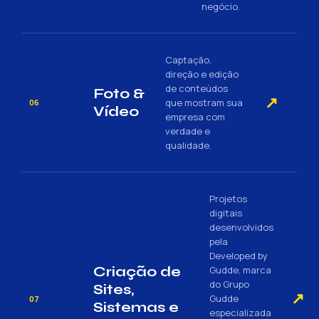
negócio.
Captação,
direção e edição
de conteúdos
Foto &
↗
que mostram sua
06
Vídeo
empresa com
verdade e
qualidade.
Projetos
digitais
desenvolvidos
pela
Developed by
Criação de
Gudde, marca
do Grupo
Sites,
↗
Gudde
07
Sistemas e
especializada