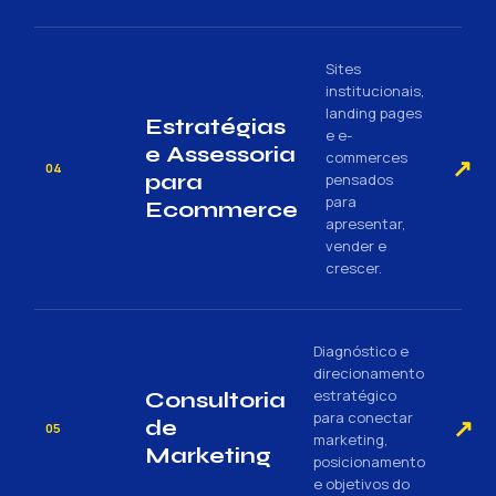
Sites
institucionais,
landing pages
Estratégias
e e-
e Assessoria
commerces
↗
04
para
pensados
para
Ecommerce
apresentar,
vender e
crescer.
Diagnóstico e
direcionamento
estratégico
Consultoria
para conectar
↗
de
05
marketing,
Marketing
posicionamento
e objetivos do