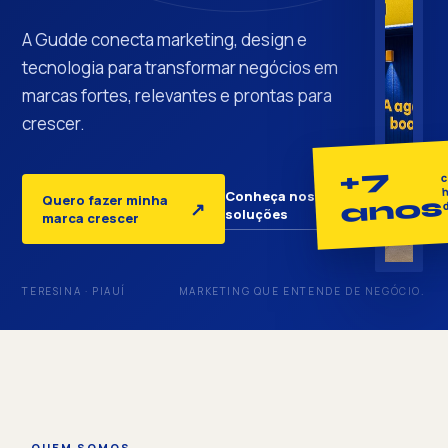
A Gudde conecta marketing, design e
tecnologia para transformar negócios em
marcas fortes, relevantes e prontas para
crescer.
+7
c
h
Conheça nossas
Quero fazer minha
anos
↓
↗
soluções
marca crescer
TERESINA · PIAUÍ
MARKETING QUE ENTENDE DE NEGÓCIO.
QUEM SOMOS