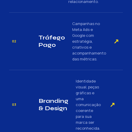
relacionamento.
Campanhas no
Meta Ads e
Google com
Tráfego
↗
estratégia,
02
Pago
criativos e
acompanhamento
das métricas.
Identidade
visual, peças
gráficas e
uma
Branding
↗
comunicação
03
& Design
coerente
para sua
marca ser
reconhecida.