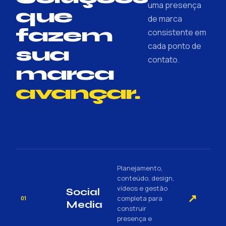
uma presença
que
de marca
fazem
consistente em
cada ponto de
sua
contato.
marca
avançar.
Planejamento,
conteúdo, design,
vídeos e gestão
Social
↗
completa para
01
Media
construir
presença e