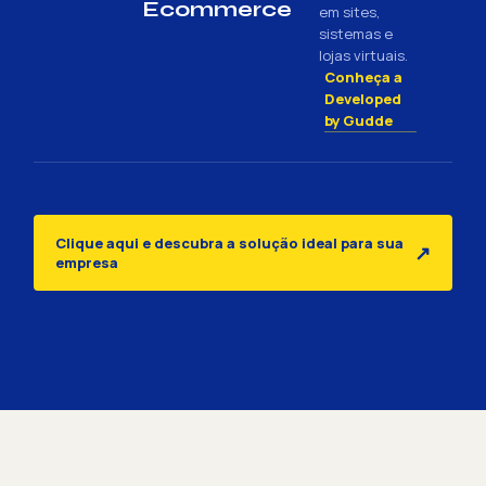
Ecommerce
em sites,
sistemas e
lojas virtuais.
Conheça a
Developed
by Gudde
Clique aqui e descubra a solução ideal para sua
↗
empresa