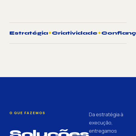
Estratégia
✦
Criatividade
✦
Confian
O QUE FAZEMOS
Da estratégia à
execução,
Soluções
entregamos